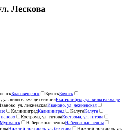
л. Лескова
щенск
Благовещенск
Брянск
Брянск
, ул. вильгельма де геннина
Екатеринбург, ул. вильгельма де
Иваново, ул. лежневская
Иваново, ул. лежневская
нзе
Калининград
Калининград
Калуга
Калуга
 паново
Кострома, ул. титова
Кострома, ул. титова
Мурманск
Набережные челны
Набережные челны
това
Нижний новгород, ул. бекетова
Нижний новгород, ул.