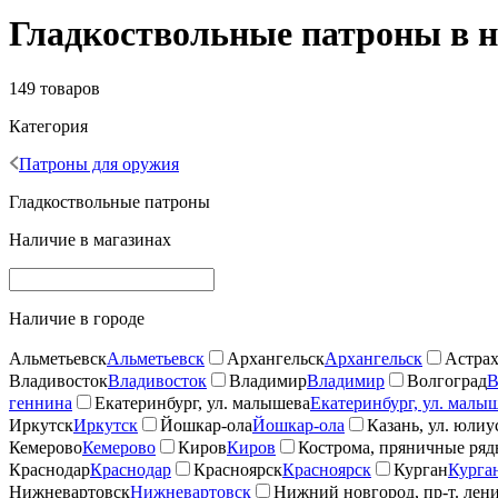
Гладкоствольные патроны в н
149 товаров
Категория
Патроны для оружия
Гладкоствольные патроны
Наличие в магазинах
Наличие в городе
Альметьевск
Альметьевск
Архангельск
Архангельск
Астрах
Владивосток
Владивосток
Владимир
Владимир
Волгоград
В
геннина
Екатеринбург, ул. малышева
Екатеринбург, ул. малы
Иркутск
Иркутск
Йошкар-ола
Йошкар-ола
Казань, ул. юлиу
Кемерово
Кемерово
Киров
Киров
Кострома, пряничные ря
Краснодар
Краснодар
Красноярск
Красноярск
Курган
Курга
Нижневартовск
Нижневартовск
Нижний новгород, пр-т. лен