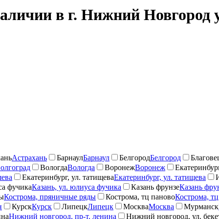
аличии в г. Нижний Новгород у
ань
Астрахань
Барнаул
Барнаул
Белгород
Белгород
Благове
олгоград
Вологда
Вологда
Воронеж
Воронеж
Екатеринбург
шева
Екатеринбург, ул. татищева
Екатеринбург, ул. татищева
са фучика
Казань, ул. юлиуса фучика
Казань фрунзе
Казань фру
ды
Кострома, пряничные ряды
Кострома, тц паново
Кострома, тц
н
Курск
Курск
Липецк
Липецк
Москва
Москва
Мурманск
ина
Нижний новгород, пр-т. ленина
Нижний новгород, ул. беке