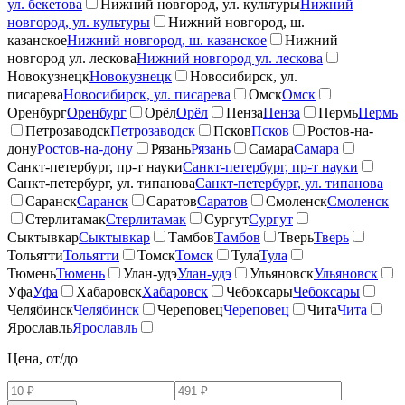
ул. бекетова
Нижний новгород, ул. культуры
Нижний
новгород, ул. культуры
Нижний новгород, ш.
казанское
Нижний новгород, ш. казанское
Нижний
новгород ул. лескова
Нижний новгород ул. лескова
Новокузнецк
Новокузнецк
Новосибирск, ул.
писарева
Новосибирск, ул. писарева
Омск
Омск
Оренбург
Оренбург
Орёл
Орёл
Пенза
Пенза
Пермь
Пермь
Петрозаводск
Петрозаводск
Псков
Псков
Ростов-на-
дону
Ростов-на-дону
Рязань
Рязань
Самара
Самара
Санкт-петербург, пр-т науки
Санкт-петербург, пр-т науки
Санкт-петербург, ул. типанова
Санкт-петербург, ул. типанова
Саранск
Саранск
Саратов
Саратов
Смоленск
Смоленск
Стерлитамак
Стерлитамак
Сургут
Сургут
Сыктывкар
Сыктывкар
Тамбов
Тамбов
Тверь
Тверь
Тольятти
Тольятти
Томск
Томск
Тула
Тула
Тюмень
Тюмень
Улан-удэ
Улан-удэ
Ульяновск
Ульяновск
Уфа
Уфа
Хабаровск
Хабаровск
Чебоксары
Чебоксары
Челябинск
Челябинск
Череповец
Череповец
Чита
Чита
Ярославль
Ярославль
Цена, от/до