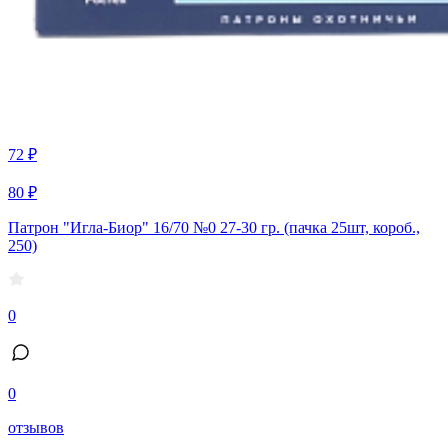
72 ₽
80 ₽
Патрон "Игла-Биор" 16/70 №0 27-30 гр. (пачка 25шт, короб.,
250)
0
0
отзывов