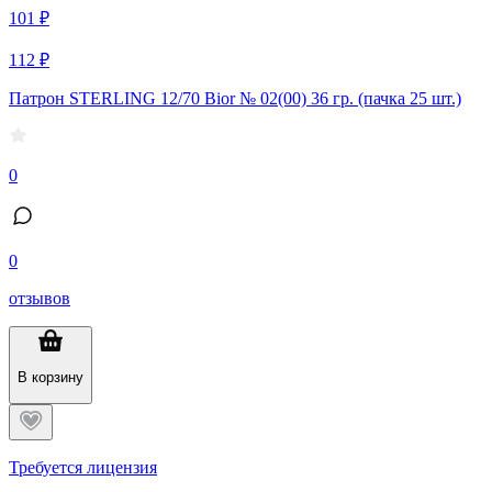
101 ₽
112 ₽
Патрон STERLING 12/70 Bior № 02(00) 36 гр. (пачка 25 шт.)
0
0
отзывов
В корзину
Требуется лицензия