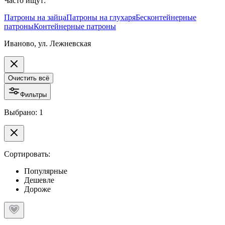
Часто ищут:
Патроны на зайца
Патроны на глухаря
Бесконтейнерные
патроны
Контейнерные патроны
Иваново, ул. Лежневская
Очистить всё
Фильтры
Выбрано: 1
Сортировать:
Популярные
Дешевле
Дороже