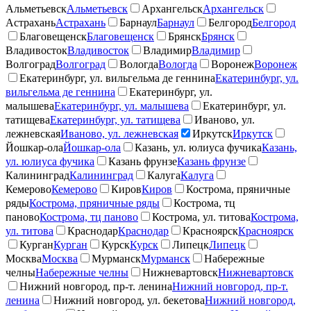
Альметьевск
Альметьевск
Архангельск
Архангельск
Астрахань
Астрахань
Барнаул
Барнаул
Белгород
Белгород
Благовещенск
Благовещенск
Брянск
Брянск
Владивосток
Владивосток
Владимир
Владимир
Волгоград
Волгоград
Вологда
Вологда
Воронеж
Воронеж
Екатеринбург, ул. вильгельма де геннина
Екатеринбург, ул.
вильгельма де геннина
Екатеринбург, ул.
малышева
Екатеринбург, ул. малышева
Екатеринбург, ул.
татищева
Екатеринбург, ул. татищева
Иваново, ул.
лежневская
Иваново, ул. лежневская
Иркутск
Иркутск
Йошкар-ола
Йошкар-ола
Казань, ул. юлиуса фучика
Казань,
ул. юлиуса фучика
Казань фрунзе
Казань фрунзе
Калининград
Калининград
Калуга
Калуга
Кемерово
Кемерово
Киров
Киров
Кострома, пряничные
ряды
Кострома, пряничные ряды
Кострома, тц
паново
Кострома, тц паново
Кострома, ул. титова
Кострома,
ул. титова
Краснодар
Краснодар
Красноярск
Красноярск
Курган
Курган
Курск
Курск
Липецк
Липецк
Москва
Москва
Мурманск
Мурманск
Набережные
челны
Набережные челны
Нижневартовск
Нижневартовск
Нижний новгород, пр-т. ленина
Нижний новгород, пр-т.
ленина
Нижний новгород, ул. бекетова
Нижний новгород,