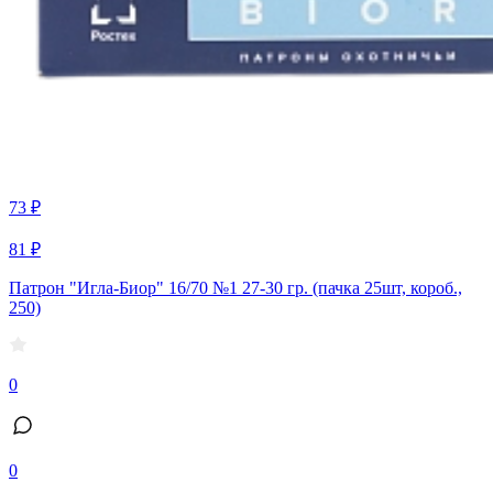
73 ₽
81 ₽
Патрон "Игла-Биор" 16/70 №1 27-30 гр. (пачка 25шт, короб.,
250)
0
0