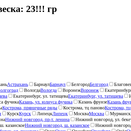
ска: 23!!! гр
ань
Астрахань
Барнаул
Барнаул
Белгород
Белгород
Благове
олгоград
Вологда
Вологда
Воронеж
Воронеж
Екатеринбург
шева
Екатеринбург, ул. татищева
Екатеринбург, ул. татищева
са фучика
Казань, ул. юлиуса фучика
Казань фрунзе
Казань фру
ды
Кострома, пряничные ряды
Кострома, тц паново
Кострома, тц
н
Курск
Курск
Липецк
Липецк
Москва
Москва
Мурманск
ина
Нижний новгород, пр-т. ленина
Нижний новгород, ул. беке
ш. казанское
Нижний новгород, ш. казанское
Нижний новгород