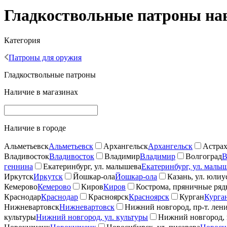
Гладкоствольные патроны наве
Категория
Патроны для оружия
Гладкоствольные патроны
Наличие в магазинах
Наличие в городе
Альметьевск
Альметьевск
Архангельск
Архангельск
Астрах
Владивосток
Владивосток
Владимир
Владимир
Волгоград
В
геннина
Екатеринбург, ул. малышева
Екатеринбург, ул. малы
Иркутск
Иркутск
Йошкар-ола
Йошкар-ола
Казань, ул. юлиу
Кемерово
Кемерово
Киров
Киров
Кострома, пряничные ря
Краснодар
Краснодар
Красноярск
Красноярск
Курган
Курга
Нижневартовск
Нижневартовск
Нижний новгород, пр-т. лен
культуры
Нижний новгород, ул. культуры
Нижний новгород, 