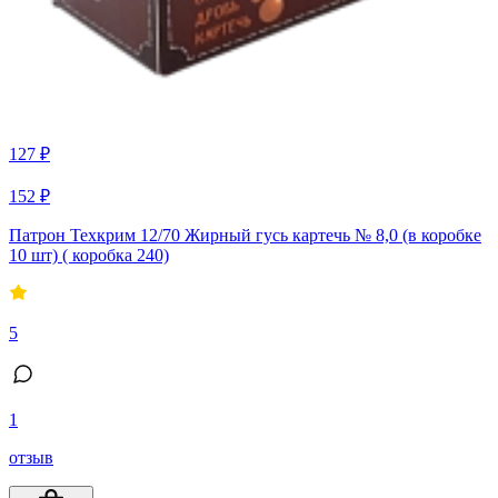
127 ₽
152 ₽
Патрон Техкрим 12/70 Жирный гусь картечь № 8,0 (в коробке
10 шт) ( коробка 240)
5
1
отзыв