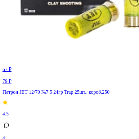
67 ₽
79 ₽
Патрон JET 12/70 №7,5 24гр Trap 25шт., короб.250
4.5
4