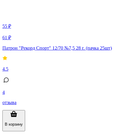
55 ₽
61 ₽
Патрон "Рекорд Спорт" 12/70 №7,5 28 г. (пачка 25шт)
4.5
4
отзыва
В корзину