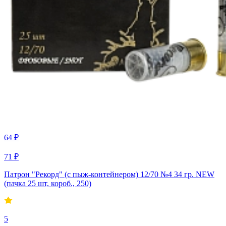
64 ₽
71 ₽
Патрон "Рекорд" (с пыж-контейнером) 12/70 №4 34 гр. NEW
(пачка 25 шт, короб., 250)
5