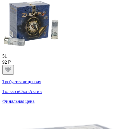
5
1
92 ₽
Требуется лицензия
Только в
ОхотАктив
Финальная цена