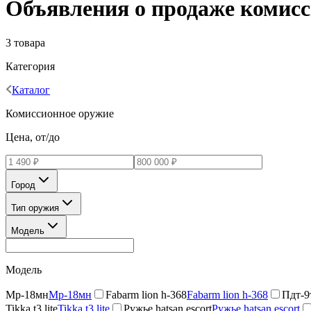
Объявления о продаже комисс
3 товара
Категория
Каталог
Комиссионное оружие
Цена, от/до
Город
Тип оружия
Модель
Модель
Мр-18мн
Мр-18мн
Fabarm lion h-368
Fabarm lion h-368
Пдт-9
Tikka t3 lite
Tikka t3 lite
Ружье hatsan escort
Ружье hatsan escort