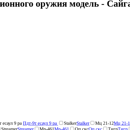
ионного оружия модель - Сайг
т есаул 9 ра
Пдт-9т есаул 9 ра
Stalker
Stalker
Мц 21-12
Мц 21-1
Streamer
Streamer
Мр-461
Мр-461
Оп скс
Оп скс
Тигр
Тигр