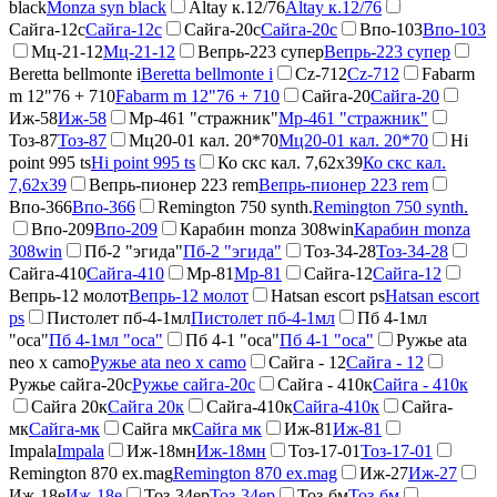
black
Monza syn black
Altay к.12/76
Altay к.12/76
Сайга-12с
Сайга-12с
Сайга-20с
Сайга-20с
Впо-103
Впо-103
Мц-21-12
Мц-21-12
Вепрь-223 супер
Вепрь-223 супер
Beretta bellmonte i
Beretta bellmonte i
Cz-712
Cz-712
Fabarm
m 12"76 + 710
Fabarm m 12"76 + 710
Сайга-20
Сайга-20
Иж-58
Иж-58
Мр-461 "стражник"
Мр-461 "стражник"
Тоз-87
Тоз-87
Мц20-01 кал. 20*70
Мц20-01 кал. 20*70
Hi
point 995 ts
Hi point 995 ts
Ко скс кал. 7,62х39
Ко скс кал.
7,62х39
Вепрь-пионер 223 rem
Вепрь-пионер 223 rem
Впо-366
Впо-366
Remington 750 synth.
Remington 750 synth.
Впо-209
Впо-209
Карабин monza 308win
Карабин monza
308win
Пб-2 "эгида"
Пб-2 "эгида"
Тоз-34-28
Тоз-34-28
Сайга-410
Сайга-410
Мр-81
Мр-81
Сайга-12
Сайга-12
Вепрь-12 молот
Вепрь-12 молот
Hatsan escort ps
Hatsan escort
ps
Пистолет пб-4-1мл
Пистолет пб-4-1мл
Пб 4-1мл
"оса"
Пб 4-1мл "оса"
Пб 4-1 "оса"
Пб 4-1 "оса"
Ружье ata
neo x camo
Ружье ata neo x camo
Сайга - 12
Сайга - 12
Ружье сайга-20с
Ружье сайга-20с
Сайга - 410к
Сайга - 410к
Сайга 20к
Сайга 20к
Сайга-410к
Сайга-410к
Сайга-
мк
Сайга-мк
Сайга мк
Сайга мк
Иж-81
Иж-81
Impala
Impala
Иж-18мн
Иж-18мн
Тоз-17-01
Тоз-17-01
Remington 870 ex.mag
Remington 870 ex.mag
Иж-27
Иж-27
Иж-18е
Иж-18е
Тоз-34ер
Тоз-34ер
Тоз-бм
Тоз-бм