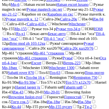
Мц-6
Мц-6
Hatsan escort luxano
Hatsan escort luxano
Ружье
magtech свс-мт
Ружье magtech свс-мт
Ружье мц-21-12
Ружье
мц-21-12
Карабин оп скс
Карабин оп скс
Ружье maverik к.
12
Ружье maverik к. 12
Сайга-20к
Сайга-20к
Иж-94
Иж-94
Сайга-410-с
Сайга-410-с
Winchester
Winchester
Мр-155
Мр-155
Ружье тоз-34 р
Ружье тоз-34 р
H368
H368
Rs-x1
Rs-x1
Бекас-авто
Бекас-авто
Пб-4-1мл "оса"
Пб-4-
1мл "оса"
Пб-4-1 "оса"
Пб-4-1 "оса"
Brno mod zh 103-
12ga
Brno mod zh 103-12ga
Ружьё самозарядное
Ружьё
самозарядное
Сайга-20с кал20/76
Сайга-20с кал20/76
Мр-461 "стражник
Мр-461 "стражник
Мр-461
стражник
Мр-461 стражник
Ружьё
Ружьё
Оса пб-4-1мл
Оса
пб-4-1мл
Escort
Escort
Вепрь-223
Вепрь-223
Мр-18мн
Мр-18мн
Winchester 1300
Winchester 1300
Sabatti rover
870
Sabatti rover 870
Тоз-63
Тоз-63
Ппш-люгер
Ппш-люгер
Тоз-бм 16 к
Тоз-бм 16 к
Remington 750
Remington 750
Ко-91/30м
Ко-91/30м
Тоз-57т к12х70
Тоз-57т к12х70
Haenel
jaeger jx
Haenel jaeger jx
Fabarm sat8
Fabarm sat8
Иж-43
Иж-43
Мц-20-01
Мц-20-01
Browning fuslon
evol
Browning fuslon evol
Горностай
Горностай
Тигр
сок-5
Тигр сок-5
Иж-18м
Иж-18м
Иж-58м
Иж-58м
Ко-44
Ко-44
Мр-155 русич
Мр-155 русич
Tg-2
Tg-2