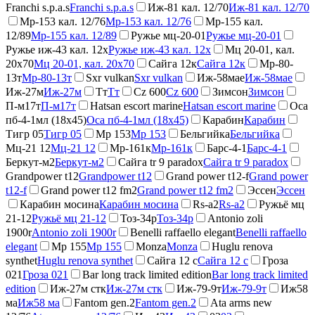
Franchi s.p.a.s
Franchi s.p.a.s
Иж-81 кал. 12/70
Иж-81 кал. 12/70
Мр-153 кал. 12/76
Мр-153 кал. 12/76
Мр-155 кал.
12/89
Мр-155 кал. 12/89
Ружье мц-20-01
Ружье мц-20-01
Ружье иж-43 кал. 12х
Ружье иж-43 кал. 12х
Мц 20-01, кал.
20х70
Мц 20-01, кал. 20х70
Сайга 12к
Сайга 12к
Мр-80-
13т
Мр-80-13т
Sxr vulkan
Sxr vulkan
Иж-58мае
Иж-58мае
Иж-27м
Иж-27м
Тт
Тт
Cz 600
Cz 600
Зимсон
Зимсон
П-м17т
П-м17т
Hatsan escort marine
Hatsan escort marine
Оса
пб-4-1мл (18х45)
Оса пб-4-1мл (18х45)
Карабин
Карабин
Тигр 05
Тигр 05
Мр 153
Мр 153
Бельгийка
Бельгийка
Мц-21 12
Мц-21 12
Mp-161к
Mp-161к
Барс-4-1
Барс-4-1
Беркут-м2
Беркут-м2
Сайга tr 9 paradox
Сайга tr 9 paradox
Grandpower t12
Grandpower t12
Grand power t12-f
Grand power
t12-f
Grand power t12 fm2
Grand power t12 fm2
Эссен
Эссен
Карабин мосина
Карабин мосина
Rs-a2
Rs-a2
Ружьё мц
21-12
Ружьё мц 21-12
Тоз-34р
Тоз-34р
Antonio zoli
1900r
Antonio zoli 1900r
Benelli raffaello elegant
Benelli raffaello
elegant
Мр 155
Мр 155
Monza
Monza
Huglu renova
synthet
Huglu renova synthet
Сайга 12 с
Сайга 12 с
Гроза
021
Гроза 021
Bar long track limited edition
Bar long track limited
edition
Иж-27м стк
Иж-27м стк
Иж-79-9т
Иж-79-9т
Иж58
ма
Иж58 ма
Fantom gen.2
Fantom gen.2
Ata arms new