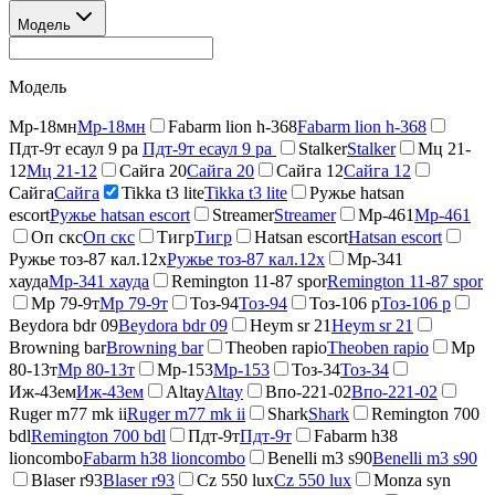
Модель
Модель
Мр-18мн
Мр-18мн
Fabarm lion h-368
Fabarm lion h-368
Пдт-9т есаул 9 ра
Пдт-9т есаул 9 ра
Stalker
Stalker
Мц 21-
12
Мц 21-12
Сайга 20
Сайга 20
Сайга 12
Сайга 12
Сайга
Сайга
Tikka t3 lite
Tikka t3 lite
Ружье hatsan
escort
Ружье hatsan escort
Streamer
Streamer
Мр-461
Мр-461
Оп скс
Оп скс
Тигр
Тигр
Hatsan escort
Hatsan escort
Ружье тоз-87 кал.12х
Ружье тоз-87 кал.12х
Мр-341
хауда
Мр-341 хауда
Remington 11-87 spor
Remington 11-87 spor
Мр 79-9т
Мр 79-9т
Тоз-94
Тоз-94
Тоз-106 р
Тоз-106 р
Beydora bdr 09
Beydora bdr 09
Heym sr 21
Heym sr 21
Browning bar
Browning bar
Theoben rapio
Theoben rapio
Мр
80-13т
Мр 80-13т
Мр-153
Мр-153
Тоз-34
Тоз-34
Иж-43ем
Иж-43ем
Altay
Altay
Впо-221-02
Впо-221-02
Ruger m77 mk ii
Ruger m77 mk ii
Shark
Shark
Remington 700
bdl
Remington 700 bdl
Пдт-9т
Пдт-9т
Fabarm h38
lioncombo
Fabarm h38 lioncombo
Benelli m3 s90
Benelli m3 s90
Blaser r93
Blaser r93
Cz 550 lux
Cz 550 lux
Monza syn