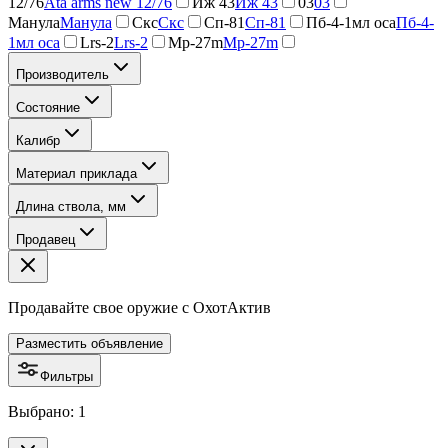
12/76
Ata arms new 12/76
Иж 43
Иж 43
03
03
Манула
Манула
Скс
Скс
Сп-81
Сп-81
Пб-4-1мл оса
Пб-4-
1мл оса
Lrs-2
Lrs-2
Mp-27m
Mp-27m
Производитель
Состояние
Калибр
Материал приклада
Длина ствола, мм
Продавец
Продавайте свое оружие с ОхотАктив
Разместить объявление
Фильтры
Выбрано: 1