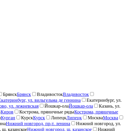
Брянск
Брянск
Владивосток
Владивосток
Екатеринбург, ул. вильгельма де геннина
Екатеринбург, ул.
во, ул. лежневская
Йошкар-ола
Йошкар-ола
Казань, ул.
в
Киров
Кострома, пряничные ряды
Кострома, пряничные
н
Курган
Курск
Курск
Липецк
Липецк
Москва
Москва
ина
Нижний новгород, пр-т. ленина
Нижний новгород, ул.
 ш. казанское
Нижний новгород, ш. казанское
Нижний