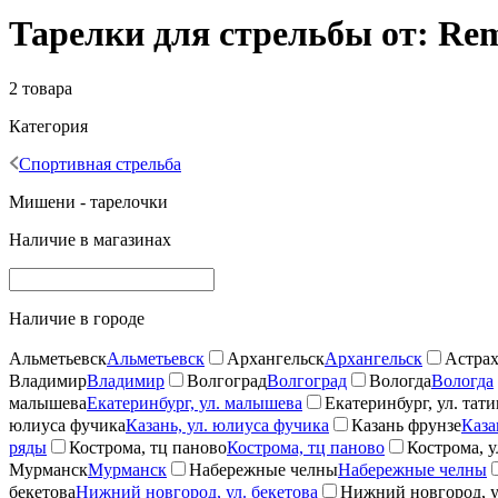
Тарелки для стрельбы от: Re
2 товара
Категория
Спортивная стрельба
Мишени - тарелочки
Наличие в магазинах
Наличие в городе
Альметьевск
Альметьевск
Архангельск
Архангельск
Астрах
Владимир
Владимир
Волгоград
Волгоград
Вологда
Вологда
малышева
Екатеринбург, ул. малышева
Екатеринбург, ул. тат
юлиуса фучика
Казань, ул. юлиуса фучика
Казань фрунзе
Каза
ряды
Кострома, тц паново
Кострома, тц паново
Кострома, у
Мурманск
Мурманск
Набережные челны
Набережные челны
бекетова
Нижний новгород, ул. бекетова
Нижний новгород, у