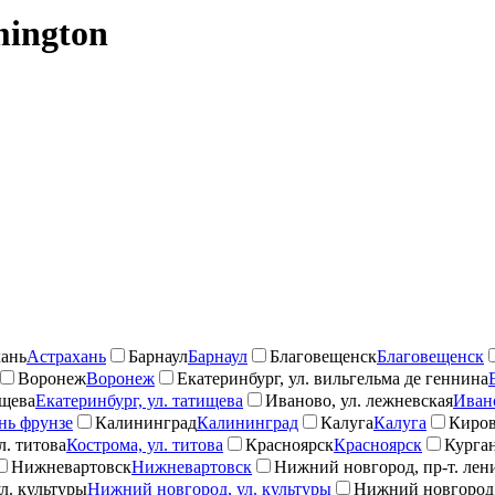
mington
ань
Астрахань
Барнаул
Барнаул
Благовещенск
Благовещенск
Воронеж
Воронеж
Екатеринбург, ул. вильгельма де геннина
ищева
Екатеринбург, ул. татищева
Иваново, ул. лежневская
Ивано
нь фрунзе
Калининград
Калининград
Калуга
Калуга
Киро
л. титова
Кострома, ул. титова
Красноярск
Красноярск
Курга
Нижневартовск
Нижневартовск
Нижний новгород, пр-т. лен
л. культуры
Нижний новгород, ул. культуры
Нижний новгород,