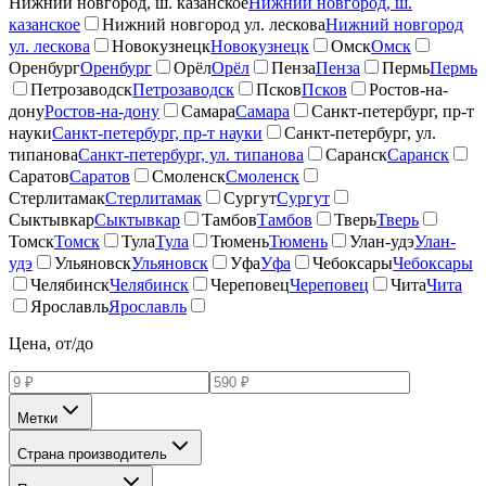
Нижний новгород, ш. казанское
Нижний новгород, ш.
казанское
Нижний новгород ул. лескова
Нижний новгород
ул. лескова
Новокузнецк
Новокузнецк
Омск
Омск
Оренбург
Оренбург
Орёл
Орёл
Пенза
Пенза
Пермь
Пермь
Петрозаводск
Петрозаводск
Псков
Псков
Ростов-на-
дону
Ростов-на-дону
Самара
Самара
Санкт-петербург, пр-т
науки
Санкт-петербург, пр-т науки
Санкт-петербург, ул.
типанова
Санкт-петербург, ул. типанова
Саранск
Саранск
Саратов
Саратов
Смоленск
Смоленск
Стерлитамак
Стерлитамак
Сургут
Сургут
Сыктывкар
Сыктывкар
Тамбов
Тамбов
Тверь
Тверь
Томск
Томск
Тула
Тула
Тюмень
Тюмень
Улан-удэ
Улан-
удэ
Ульяновск
Ульяновск
Уфа
Уфа
Чебоксары
Чебоксары
Челябинск
Челябинск
Череповец
Череповец
Чита
Чита
Ярославль
Ярославль
Цена, от/до
Метки
Страна производитель