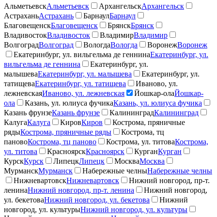
Альметьевск
Альметьевск
Архангельск
Архангельск
Астрахань
Астрахань
Барнаул
Барнаул
Благовещенск
Благовещенск
Брянск
Брянск
Владивосток
Владивосток
Владимир
Владимир
Волгоград
Волгоград
Вологда
Вологда
Воронеж
Воронеж
Екатеринбург, ул. вильгельма де геннина
Екатеринбург, ул.
вильгельма де геннина
Екатеринбург, ул.
малышева
Екатеринбург, ул. малышева
Екатеринбург, ул.
татищева
Екатеринбург, ул. татищева
Иваново, ул.
лежневская
Иваново, ул. лежневская
Йошкар-ола
Йошкар-
ола
Казань, ул. юлиуса фучика
Казань, ул. юлиуса фучика
Казань фрунзе
Казань фрунзе
Калининград
Калининград
Калуга
Калуга
Киров
Киров
Кострома, пряничные
ряды
Кострома, пряничные ряды
Кострома, тц
паново
Кострома, тц паново
Кострома, ул. титова
Кострома,
ул. титова
Красноярск
Красноярск
Курган
Курган
Курск
Курск
Липецк
Липецк
Москва
Москва
Мурманск
Мурманск
Набережные челны
Набережные челны
Нижневартовск
Нижневартовск
Нижний новгород, пр-т.
ленина
Нижний новгород, пр-т. ленина
Нижний новгород,
ул. бекетова
Нижний новгород, ул. бекетова
Нижний
новгород, ул. культуры
Нижний новгород, ул. культуры