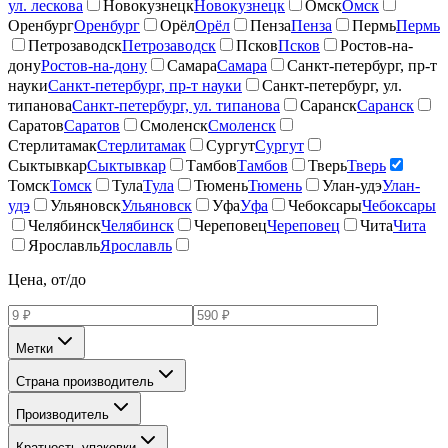
ул. лескова
Новокузнецк
Новокузнецк
Омск
Омск
Оренбург
Оренбург
Орёл
Орёл
Пенза
Пенза
Пермь
Пермь
Петрозаводск
Петрозаводск
Псков
Псков
Ростов-на-
дону
Ростов-на-дону
Самара
Самара
Санкт-петербург, пр-т
науки
Санкт-петербург, пр-т науки
Санкт-петербург, ул.
типанова
Санкт-петербург, ул. типанова
Саранск
Саранск
Саратов
Саратов
Смоленск
Смоленск
Стерлитамак
Стерлитамак
Сургут
Сургут
Сыктывкар
Сыктывкар
Тамбов
Тамбов
Тверь
Тверь
Томск
Томск
Тула
Тула
Тюмень
Тюмень
Улан-удэ
Улан-
удэ
Ульяновск
Ульяновск
Уфа
Уфа
Чебоксары
Чебоксары
Челябинск
Челябинск
Череповец
Череповец
Чита
Чита
Ярославль
Ярославль
Цена, от/до
Метки
Страна производитель
Производитель
Кратность упаковки