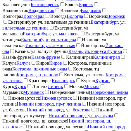
Благовещенск
Благовещенск
Брянск
Брянск
Владивосток
Владивосток
Владимир
Владимир
Волгоград
Волгоград
Вологда
Вологда
Воронеж
Воронеж
Екатеринбург, ул. вильгельма де геннина
Екатеринбург, ул.
вильгельма де геннина
Екатеринбург, ул.
малышева
Екатеринбург, ул. малышева
Екатеринбург, ул.
татищева
Екатеринбург, ул. татищева
Иваново, ул.
лежневская
Иваново, ул. лежневская
Йошкар-ола
Йошкар-
ола
Казань, ул. юлиуса фучика
Казань, ул. юлиуса фучика
Казань фрунзе
Казань фрунзе
Калининград
Калининград
Калуга
Калуга
Киров
Киров
Кострома, пряничные
ряды
Кострома, пряничные ряды
Кострома, тц
паново
Кострома, тц паново
Кострома, ул. титова
Кострома,
ул. титова
Красноярск
Красноярск
Курган
Курган
Курск
Курск
Липецк
Липецк
Москва
Москва
Мурманск
Мурманск
Набережные челны
Набережные челны
Нижневартовск
Нижневартовск
Нижний новгород, пр-т.
ленина
Нижний новгород, пр-т. ленина
Нижний новгород,
ул. бекетова
Нижний новгород, ул. бекетова
Нижний
новгород, ул. культуры
Нижний новгород, ул. культуры
Нижний новгород, ш. казанское
Нижний новгород, ш.
казанское
Нижний новгород ул. лескова
Нижний новгород