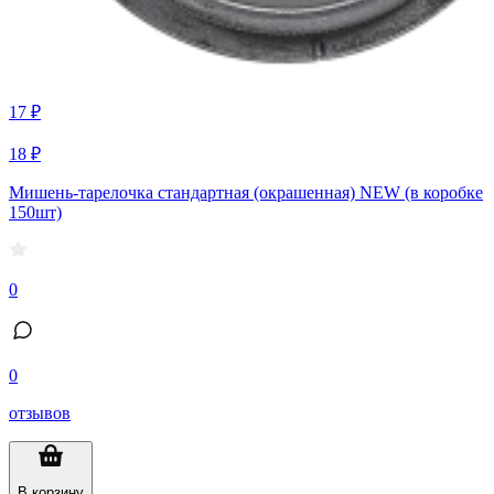
17 ₽
18 ₽
Мишень-тарелочка стандартная (окрашенная) NEW (в коробке
150шт)
0
0
отзывов
В корзину