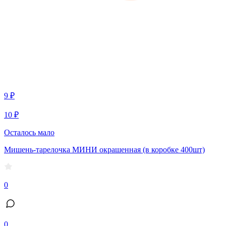
9 ₽
10 ₽
Осталось мало
Мишень-тарелочка МИНИ окрашенная (в коробке 400шт)
0
0