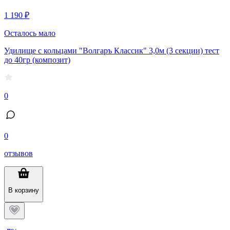
1 190 ₽
Осталось мало
Удилище с кольцами "Волгаръ Классик" 3,0м (3 секции) тест
до 40гр (композит)
0
0
отзывов
В корзину