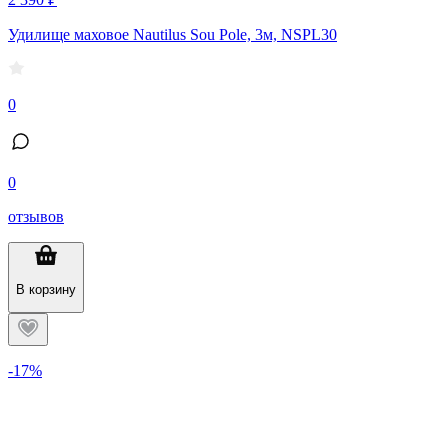
Удилище маховое Nautilus Sou Pole, 3м, NSPL30
0
0
отзывов
В корзину
-17%