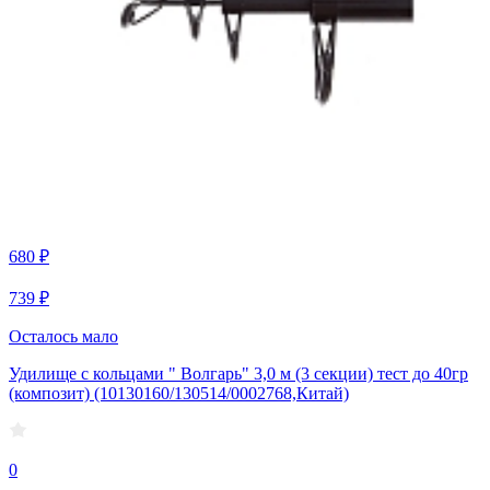
680 ₽
739 ₽
Осталось мало
Удилище с кольцами " Волгарь" 3,0 м (3 секции) тест до 40гр
(композит) (10130160/130514/0002768,Китай)
0