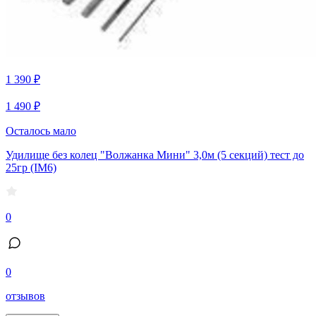
1 390 ₽
1 490 ₽
Осталось мало
Удилище без колец "Волжанка Мини" 3,0м (5 секций) тест до
25гр (IM6)
0
0
отзывов