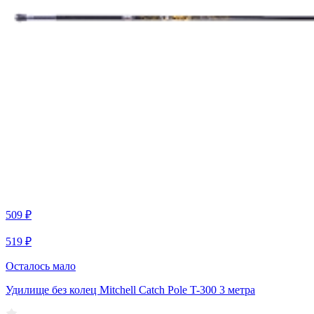
509 ₽
519 ₽
Осталось мало
Удилище без колец Mitchell Catch Pole T-300 3 метра