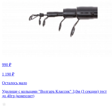
990 ₽
1 190 ₽
Осталось мало
Удилище с кольцами "Волгаръ Классик" 3,0м (3 секции) тест
до 40гр (композит)