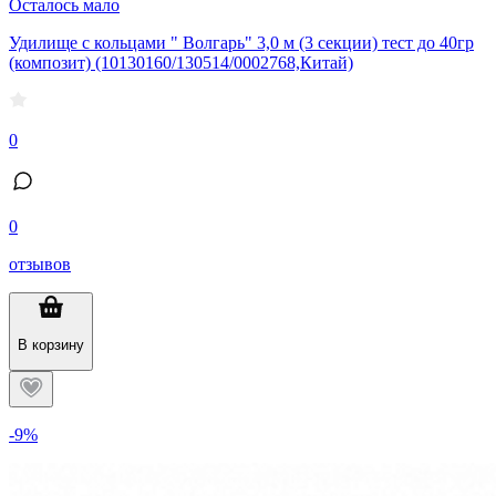
Осталось мало
Удилище с кольцами " Волгарь" 3,0 м (3 секции) тест до 40гр
(композит) (10130160/130514/0002768,Китай)
0
0
отзывов
В корзину
-9%