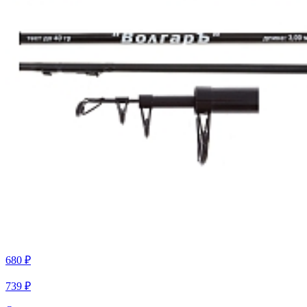
680 ₽
739 ₽