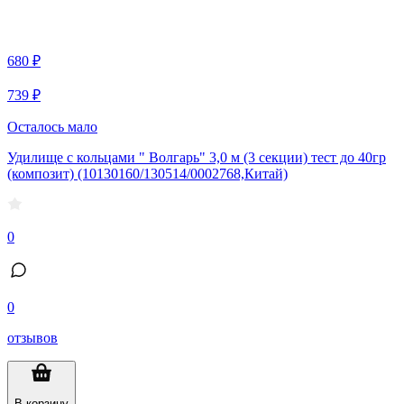
680 ₽
739 ₽
Осталось мало
Удилище с кольцами " Волгарь" 3,0 м (3 секции) тест до 40гр
(композит) (10130160/130514/0002768,Китай)
0
0
отзывов
В корзину