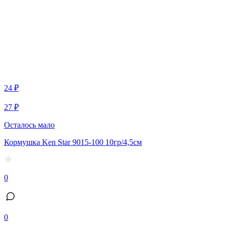
24 ₽
27 ₽
Осталось мало
Кормушка Ken Star 9015-100 10гр/4,5см
0
0