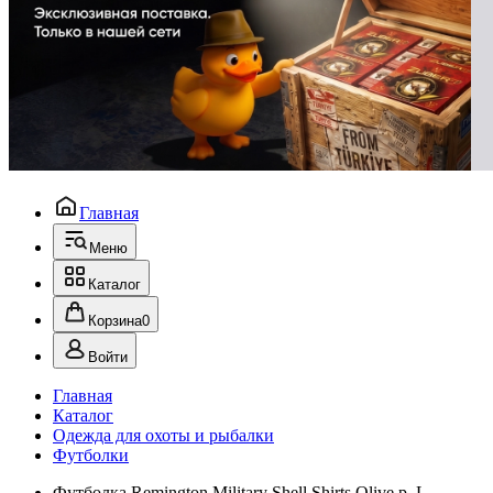
Главная
Меню
Каталог
Корзина
0
Войти
Главная
Каталог
Одежда для охоты и рыбалки
Футболки
Футболка Remington Мilitary Shell Shirts Olive р. L