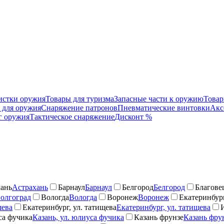
чистки оружия
Товары для туризма
Запасные части к оружию
Товар
 для оружия
Снаряжение патронов
Пневматические винтовки
Акс
 оружия
Тактическое снаряжение
Дисконт %
ань
Астрахань
Барнаул
Барнаул
Белгород
Белгород
Благове
олгоград
Вологда
Вологда
Воронеж
Воронеж
Екатеринбург
шева
Екатеринбург, ул. татищева
Екатеринбург, ул. татищева
са фучика
Казань, ул. юлиуса фучика
Казань фрунзе
Казань фру