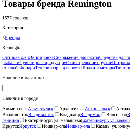
Товары бренда Remington
1577 товаров
Категория
Бренды
Remington
Оптика
Ножи
Экипировка
Снаряжение для охоты
Средства для 
рыбалки
Сувенирная продукция
Огнестрельное оружие
Патроны
стрельба
Фонари
Тепловизоры для охоты
Лодки и моторы
Тюнинг
Наличие в магазинах
Наличие в городе
Альметьевск
Альметьевск
Архангельск
Архангельск
Астрах
Владивосток
Владивосток
Владимир
Владимир
Волгоград
В
геннина
Екатеринбург, ул. малышева
Екатеринбург, ул. малы
Иркутск
Иркутск
Йошкар-ола
Йошкар-ола
Казань, ул. юлиу