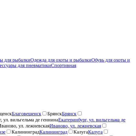
ы для рыбалки
Одежда для охоты и рыбалки
Обувь для охоты и
ессуары для пневматики
Спортивная
щенск
Благовещенск
Брянск
Брянск
, ул. вильгельма де геннина
Екатеринбург, ул. вильгельма де
Иваново, ул. лежневская
Иваново, ул. лежневская
нзе
Калининград
Калининград
Калуга
Калуга