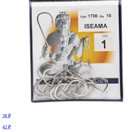
38 ₽
42 ₽