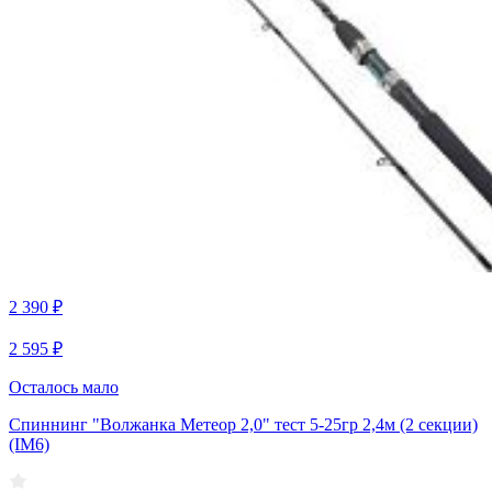
2 390 ₽
2 595 ₽
Осталось мало
Спиннинг "Волжанка Метеор 2,0" тест 5-25гр 2,4м (2 секции)
(IM6)