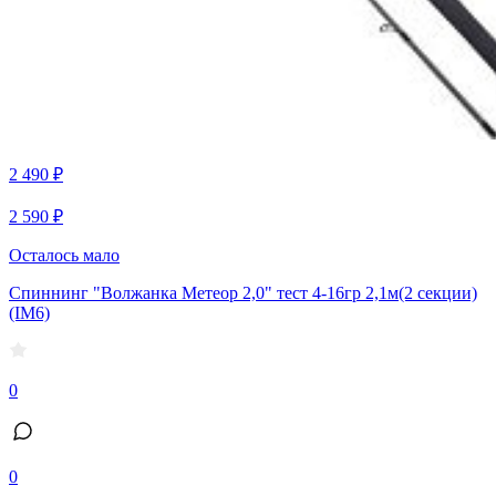
2 490 ₽
2 590 ₽
Осталось мало
Спиннинг "Волжанка Метеор 2,0" тест 4-16гр 2,1м(2 секции)
(IM6)
0
0