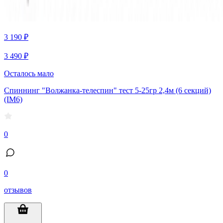
3 190 ₽
3 490 ₽
Осталось мало
Спиннинг "Волжанка-телеспин" тест 5-25гр 2,4м (6 секций)
(IM6)
0
0
отзывов