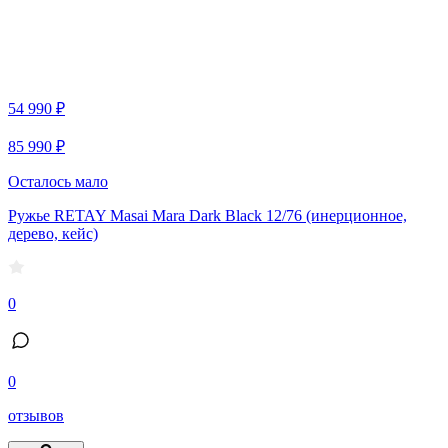
54 990 ₽
85 990 ₽
Осталось мало
Ружье RETAY Masai Mara Dark Black 12/76 (инерционное,
дерево, кейс)
0
0
отзывов