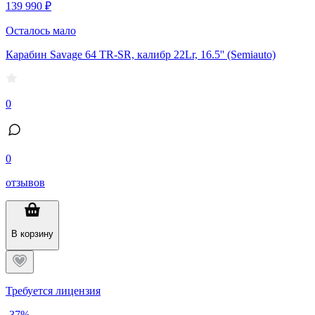
139 990 ₽
Осталось мало
Карабин Savage 64 TR-SR, калибр 22Lr, 16.5'' (Semiauto)
0
0
отзывов
В корзину
Требуется лицензия
-37%