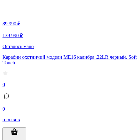
89 990 ₽
139 990 ₽
Осталось мало
Карабин охотничий модели МЕ16 калибра .22LR черный, Soft
Touch
0
0
отзывов