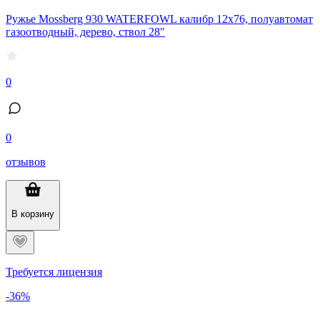
Ружье Mossberg 930 WATERFOWL калибр 12х76, полуавтомат
газоотводный, дерево, ствол 28"
0
0
отзывов
В корзину
Требуется лицензия
-36%