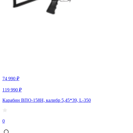
74 990 ₽
119 990 ₽
Карабин ВПО-158Н, калибр 5,45*39, L-350
0