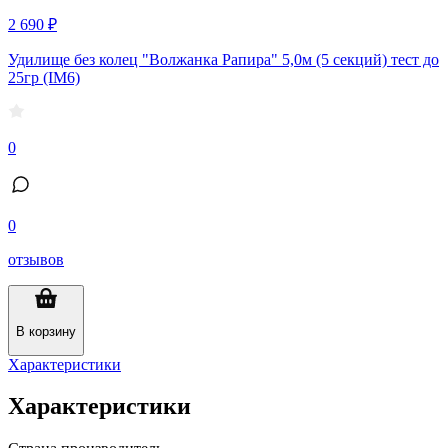
2 690 ₽
Удилище без колец "Волжанка Рапира" 5,0м (5 секций) тест до
25гр (IM6)
0
0
отзывов
В корзину
Характеристики
Характеристики