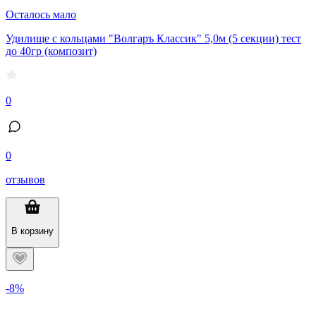
Осталось мало
Удилище с кольцами "Волгаръ Классик" 5,0м (5 секции) тест
до 40гр (композит)
0
0
отзывов
В корзину
-8%