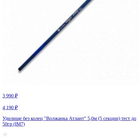
3 990 ₽
4 190 ₽
Удилище без колец "Волжанка Атлант" 5,0м (5 секции) тест до
50гр (IM7)