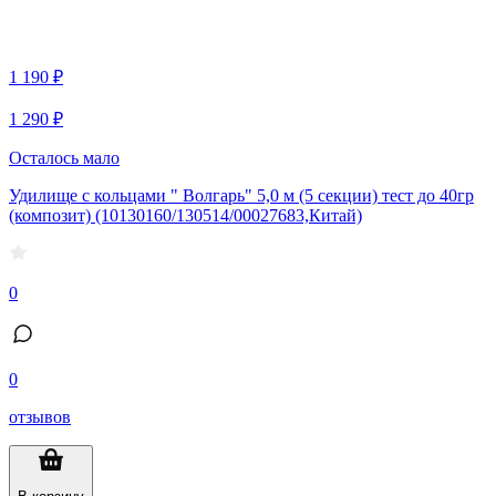
1 190 ₽
1 290 ₽
Осталось мало
Удилище с кольцами " Волгарь" 5,0 м (5 секции) тест до 40гр
(композит) (10130160/130514/00027683,Китай)
0
0
отзывов