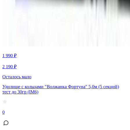
1 990 ₽
2 190 ₽
Осталось мало
Удилище с кольцами "Волжанка Фортуна" 5,0м (5 секций)
тест до 30гр (IM6)
0