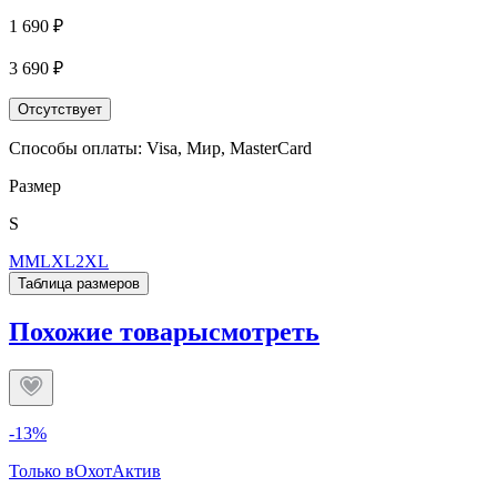
1 690 ₽
3 690 ₽
Отсутствует
Способы оплаты: Visa, Мир, MasterCard
Размер
S
M
M
L
XL
2XL
Таблица размеров
Похожие товары
смотреть
-13%
Только в
ОхотАктив