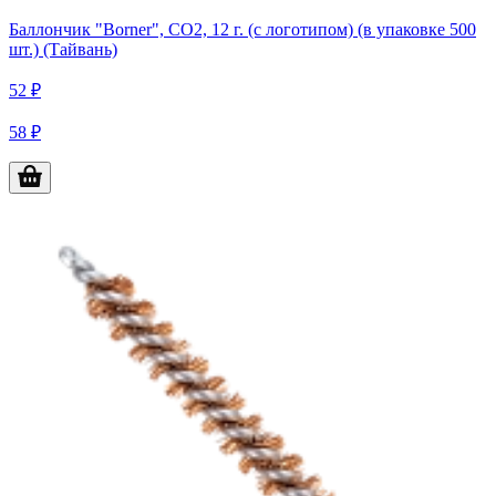
Баллончик "Borner", СО2, 12 г. (с логотипом) (в упаковке 500
шт.) (Тайвань)
52 ₽
58 ₽