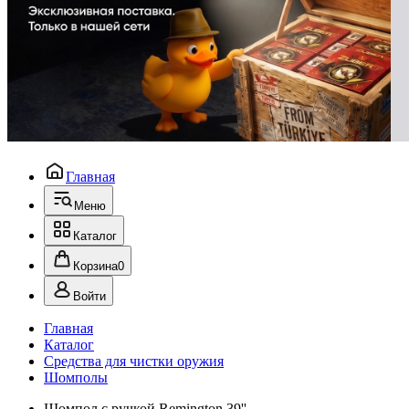
Главная
Меню
Каталог
Корзина
0
Войти
Главная
Каталог
Средства для чистки оружия
Шомполы
Шомпол с ручкой Remington 39''