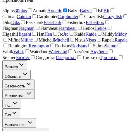
Производитель
30plus
30plus
Aquatic
Aquatic
Balzer
Balzer
Bft
Bft
Caiman
Caiman
Carphunter
Carphunter
Crazy fish
Crazy fish
Diks
Diks
Eastshark
Eastshark
Fisherbox
Fisherbox
Flagman
Flagman
Flambeau
Flambeau
Helios
Helios
Higashi
Higashi
Hsn
Hsn
Jrc
Jrc
Kaida
Kaida
Middy
Middy
Mifine
Mifine
Mitchell
Mitchell
Nisus
Nisus
Rapala
Rapala
Remington
Remington
Rodstars
Rodstars
Salmo
Salmo
Vabik
Vabik
Waterland
Waterland
Акубенс
Акубенс
Бизнес
Бизнес
Следопыт
Следопыт
Три кита
Три кита
Размер
Объем, л
Сезонность
Утеплитель
Пол
Тип
Назначение