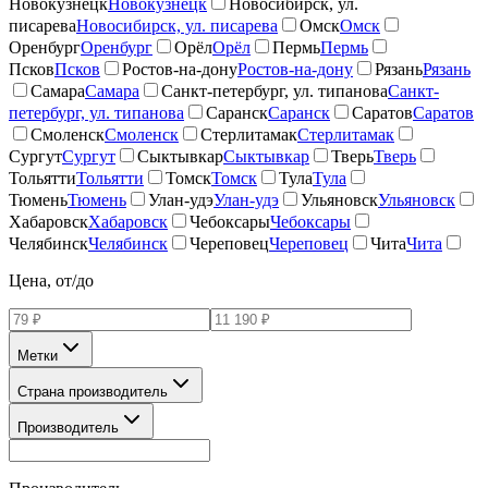
Новокузнецк
Новокузнецк
Новосибирск, ул.
писарева
Новосибирск, ул. писарева
Омск
Омск
Оренбург
Оренбург
Орёл
Орёл
Пермь
Пермь
Псков
Псков
Ростов-на-дону
Ростов-на-дону
Рязань
Рязань
Самара
Самара
Санкт-петербург, ул. типанова
Санкт-
петербург, ул. типанова
Саранск
Саранск
Саратов
Саратов
Смоленск
Смоленск
Стерлитамак
Стерлитамак
Сургут
Сургут
Сыктывкар
Сыктывкар
Тверь
Тверь
Тольятти
Тольятти
Томск
Томск
Тула
Тула
Тюмень
Тюмень
Улан-удэ
Улан-удэ
Ульяновск
Ульяновск
Хабаровск
Хабаровск
Чебоксары
Чебоксары
Челябинск
Челябинск
Череповец
Череповец
Чита
Чита
Цена, от/до
Метки
Страна производитель
Производитель