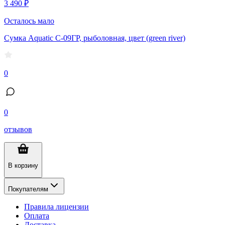
3 490 ₽
Осталось мало
Сумка Aquatic С-09ГР, рыболовная, цвет (green river)
0
0
отзывов
В корзину
Покупателям
Правила лицензии
Оплата
Доставка