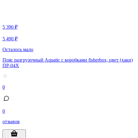
5 390 ₽
5 490 ₽
Осталось мало
Пояс разгрузочный Aquatic с коробками fisherbox, цвет (хаки)
ПР-04Х
0
0
отзывов