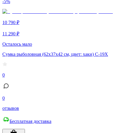
-5%
10 790 ₽
11 290 ₽
Осталось мало
Сумка рыболовная (62х37х42 см, цвет: хаки) С-19Х
0
0
отзывов
Бесплатная доставка