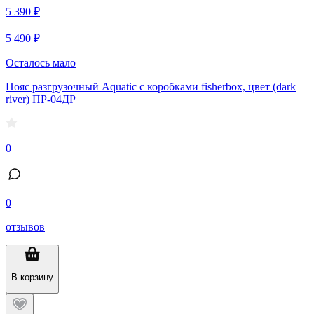
5 390 ₽
5 490 ₽
Осталось мало
Пояс разгрузочный Aquatic с коробками fisherbox, цвет (dark
river) ПР-04ДР
0
0
отзывов
В корзину