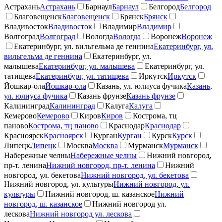
Астрахань
Астрахань
Барнаул
Барнаул
Белгород
Белгород
Благовещенск
Благовещенск
Брянск
Брянск
Владивосток
Владивосток
Владимир
Владимир
Волгоград
Волгоград
Вологда
Вологда
Воронеж
Воронеж
Екатеринбург, ул. вильгельма де геннина
Екатеринбург, ул.
вильгельма де геннина
Екатеринбург, ул.
малышева
Екатеринбург, ул. малышева
Екатеринбург, ул.
татищева
Екатеринбург, ул. татищева
Иркутск
Иркутск
Йошкар-ола
Йошкар-ола
Казань, ул. юлиуса фучика
Казань,
ул. юлиуса фучика
Казань фрунзе
Казань фрунзе
Калининград
Калининград
Калуга
Калуга
Кемерово
Кемерово
Киров
Киров
Кострома, тц
паново
Кострома, тц паново
Краснодар
Краснодар
Красноярск
Красноярск
Курган
Курган
Курск
Курск
Липецк
Липецк
Москва
Москва
Мурманск
Мурманск
Набережные челны
Набережные челны
Нижний новгород,
пр-т. ленина
Нижний новгород, пр-т. ленина
Нижний
новгород, ул. бекетова
Нижний новгород, ул. бекетова
Нижний новгород, ул. культуры
Нижний новгород, ул.
культуры
Нижний новгород, ш. казанское
Нижний
новгород, ш. казанское
Нижний новгород ул.
лескова
Нижний новгород ул. лескова