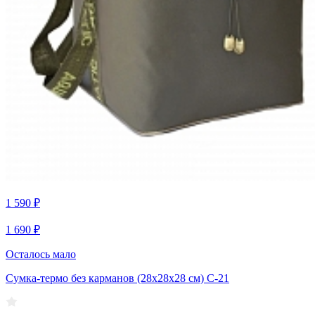
1 590 ₽
1 690 ₽
Осталось мало
Сумка-термо без карманов (28х28х28 см) С-21