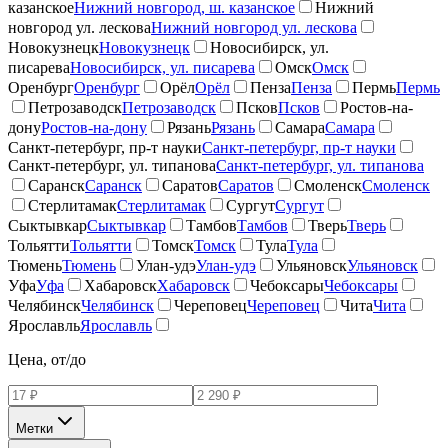
казанское
Нижний новгород, ш. казанское
Нижний
новгород ул. лескова
Нижний новгород ул. лескова
Новокузнецк
Новокузнецк
Новосибирск, ул.
писарева
Новосибирск, ул. писарева
Омск
Омск
Оренбург
Оренбург
Орёл
Орёл
Пенза
Пенза
Пермь
Пермь
Петрозаводск
Петрозаводск
Псков
Псков
Ростов-на-
дону
Ростов-на-дону
Рязань
Рязань
Самара
Самара
Санкт-петербург, пр-т науки
Санкт-петербург, пр-т науки
Санкт-петербург, ул. типанова
Санкт-петербург, ул. типанова
Саранск
Саранск
Саратов
Саратов
Смоленск
Смоленск
Стерлитамак
Стерлитамак
Сургут
Сургут
Сыктывкар
Сыктывкар
Тамбов
Тамбов
Тверь
Тверь
Тольятти
Тольятти
Томск
Томск
Тула
Тула
Тюмень
Тюмень
Улан-удэ
Улан-удэ
Ульяновск
Ульяновск
Уфа
Уфа
Хабаровск
Хабаровск
Чебоксары
Чебоксары
Челябинск
Челябинск
Череповец
Череповец
Чита
Чита
Ярославль
Ярославль
Цена, от/до
Метки