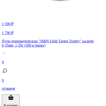
1 590 ₽
1 790 ₽
Пули пневматические "H&N Field Target Trophy" калибр
6,35мм, 1,29г (200 в банке)
0
0
отзывов
В корзину