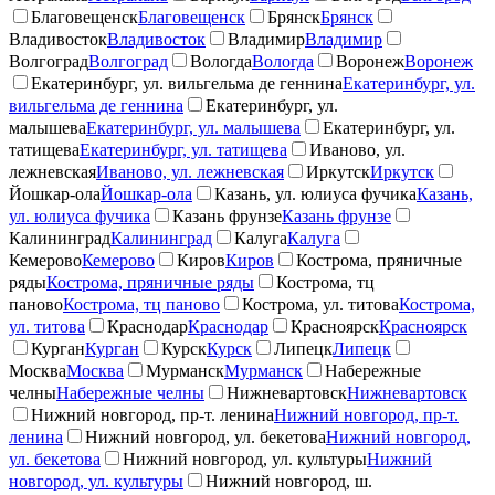
Благовещенск
Благовещенск
Брянск
Брянск
Владивосток
Владивосток
Владимир
Владимир
Волгоград
Волгоград
Вологда
Вологда
Воронеж
Воронеж
Екатеринбург, ул. вильгельма де геннина
Екатеринбург, ул.
вильгельма де геннина
Екатеринбург, ул.
малышева
Екатеринбург, ул. малышева
Екатеринбург, ул.
татищева
Екатеринбург, ул. татищева
Иваново, ул.
лежневская
Иваново, ул. лежневская
Иркутск
Иркутск
Йошкар-ола
Йошкар-ола
Казань, ул. юлиуса фучика
Казань,
ул. юлиуса фучика
Казань фрунзе
Казань фрунзе
Калининград
Калининград
Калуга
Калуга
Кемерово
Кемерово
Киров
Киров
Кострома, пряничные
ряды
Кострома, пряничные ряды
Кострома, тц
паново
Кострома, тц паново
Кострома, ул. титова
Кострома,
ул. титова
Краснодар
Краснодар
Красноярск
Красноярск
Курган
Курган
Курск
Курск
Липецк
Липецк
Москва
Москва
Мурманск
Мурманск
Набережные
челны
Набережные челны
Нижневартовск
Нижневартовск
Нижний новгород, пр-т. ленина
Нижний новгород, пр-т.
ленина
Нижний новгород, ул. бекетова
Нижний новгород,
ул. бекетова
Нижний новгород, ул. культуры
Нижний
новгород, ул. культуры
Нижний новгород, ш.