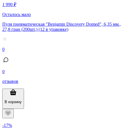
1 990 ₽
Осталось мало
Пуля пневматическая "Benjamin Discovery Domed", 6,35 мм.,
27,8 гран (200шт.) (12 в упаковке)
0
0
отзывов
В корзину
-17%