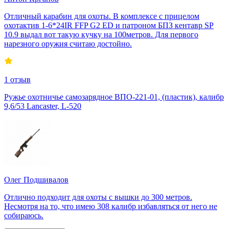
Отличный карабин для охоты. В комплексе с прицелом
охотактив 1-6*24IR FFP G2 ED и патроном БПЗ кентавр SP
10.9 выдал вот такую кучку на 100метров. Для первого
нарезного оружия считаю достойно.
1
отзыв
Ружье охотничье самозарядное ВПО-221-01, (пластик), калибр
9,6/53 Lancaster, L-520
Олег Подшивалов
Отлично подходит для охоты с вышки до 300 метров.
Несмотря на то, что имею 308 калибр избавляться от него не
собираюсь.