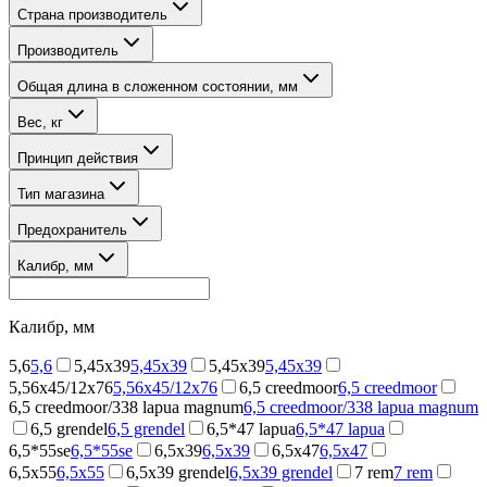
Страна производитель
Производитель
Общая длина в сложенном состоянии, мм
Вес, кг
Принцип действия
Тип магазина
Предохранитель
Калибр, мм
Калибр, мм
5,6
5,6
5,45x39
5,45x39
5,45х39
5,45х39
5,56x45/12x76
5,56x45/12x76
6,5 creedmoor
6,5 creedmoor
6,5 creedmoor/338 lapua magnum
6,5 creedmoor/338 lapua magnum
6,5 grendel
6,5 grendel
6,5*47 lapua
6,5*47 lapua
6,5*55se
6,5*55se
6,5x39
6,5x39
6,5x47
6,5x47
6,5x55
6,5x55
6,5х39 grendel
6,5х39 grendel
7 rem
7 rem