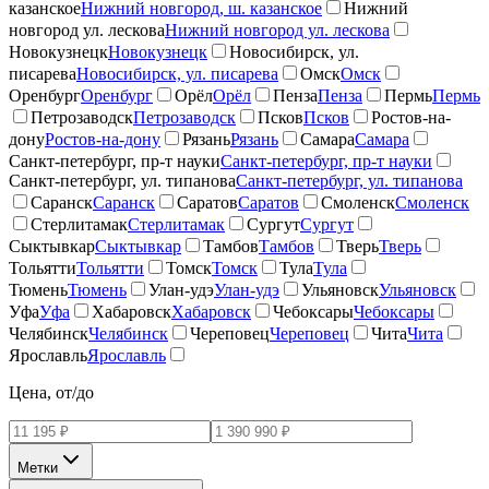
казанское
Нижний новгород, ш. казанское
Нижний
новгород ул. лескова
Нижний новгород ул. лескова
Новокузнецк
Новокузнецк
Новосибирск, ул.
писарева
Новосибирск, ул. писарева
Омск
Омск
Оренбург
Оренбург
Орёл
Орёл
Пенза
Пенза
Пермь
Пермь
Петрозаводск
Петрозаводск
Псков
Псков
Ростов-на-
дону
Ростов-на-дону
Рязань
Рязань
Самара
Самара
Санкт-петербург, пр-т науки
Санкт-петербург, пр-т науки
Санкт-петербург, ул. типанова
Санкт-петербург, ул. типанова
Саранск
Саранск
Саратов
Саратов
Смоленск
Смоленск
Стерлитамак
Стерлитамак
Сургут
Сургут
Сыктывкар
Сыктывкар
Тамбов
Тамбов
Тверь
Тверь
Тольятти
Тольятти
Томск
Томск
Тула
Тула
Тюмень
Тюмень
Улан-удэ
Улан-удэ
Ульяновск
Ульяновск
Уфа
Уфа
Хабаровск
Хабаровск
Чебоксары
Чебоксары
Челябинск
Челябинск
Череповец
Череповец
Чита
Чита
Ярославль
Ярославль
Цена, от/до
Метки