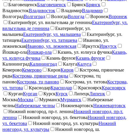
Благовещенск
Благовещенск
Брянск
Брянск
Владивосток
Владивосток
Владимир
Владимир
Волгоград
Волгоград
Вологда
Вологда
Воронеж
Воронеж
Екатеринбург, ул. вильгельма де геннина
Екатеринбург, ул.
вильгельма де геннина
Екатеринбург, ул.
малышева
Екатеринбург, ул. малышева
Екатеринбург, ул.
татищева
Екатеринбург, ул. татищева
Иваново, ул.
лежневская
Иваново, ул. лежневская
Иркутск
Иркутск
Йошкар-ола
Йошкар-ола
Казань, ул. юлиуса фучика
Казань,
ул. юлиуса фучика
Казань фрунзе
Казань фрунзе
Калининград
Калининград
Калуга
Калуга
Кемерово
Кемерово
Киров
Киров
Кострома, пряничные
ряды
Кострома, пряничные ряды
Кострома, тц
паново
Кострома, тц паново
Кострома, ул. титова
Кострома,
ул. титова
Краснодар
Краснодар
Красноярск
Красноярск
Курган
Курган
Курск
Курск
Липецк
Липецк
Москва
Москва
Мурманск
Мурманск
Набережные
челны
Набережные челны
Нижневартовск
Нижневартовск
Нижний новгород, пр-т. ленина
Нижний новгород, пр-т.
ленина
Нижний новгород, ул. бекетова
Нижний новгород,
ул. бекетова
Нижний новгород, ул. культуры
Нижний
новгород, ул. культуры
Нижний новгород, ш.