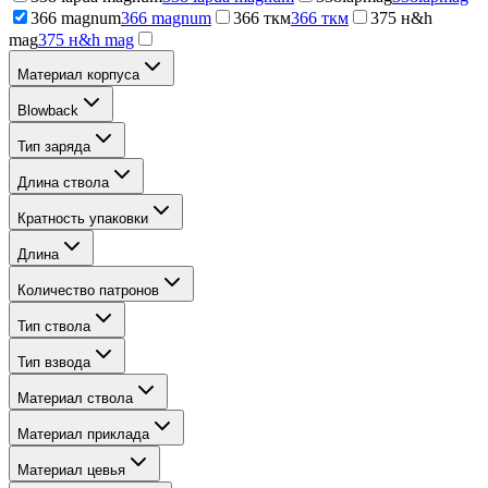
366 magnum
366 magnum
366 ткм
366 ткм
375 н&h
mag
375 н&h mag
Материал корпуса
Blowback
Тип заряда
Длина ствола
Кратность упаковки
Длина
Количество патронов
Тип ствола
Тип взвода
Материал ствола
Материал приклада
Материал цевья