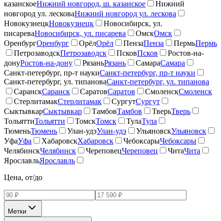
казанское
Нижний новгород, ш. казанское
Нижний
новгород ул. лескова
Нижний новгород ул. лескова
Новокузнецк
Новокузнецк
Новосибирск, ул.
писарева
Новосибирск, ул. писарева
Омск
Омск
Оренбург
Оренбург
Орёл
Орёл
Пенза
Пенза
Пермь
Пермь
Петрозаводск
Петрозаводск
Псков
Псков
Ростов-на-
дону
Ростов-на-дону
Рязань
Рязань
Самара
Самара
Санкт-петербург, пр-т науки
Санкт-петербург, пр-т науки
Санкт-петербург, ул. типанова
Санкт-петербург, ул. типанова
Саранск
Саранск
Саратов
Саратов
Смоленск
Смоленск
Стерлитамак
Стерлитамак
Сургут
Сургут
Сыктывкар
Сыктывкар
Тамбов
Тамбов
Тверь
Тверь
Тольятти
Тольятти
Томск
Томск
Тула
Тула
Тюмень
Тюмень
Улан-удэ
Улан-удэ
Ульяновск
Ульяновск
Уфа
Уфа
Хабаровск
Хабаровск
Чебоксары
Чебоксары
Челябинск
Челябинск
Череповец
Череповец
Чита
Чита
Ярославль
Ярославль
Цена, от/до
Метки