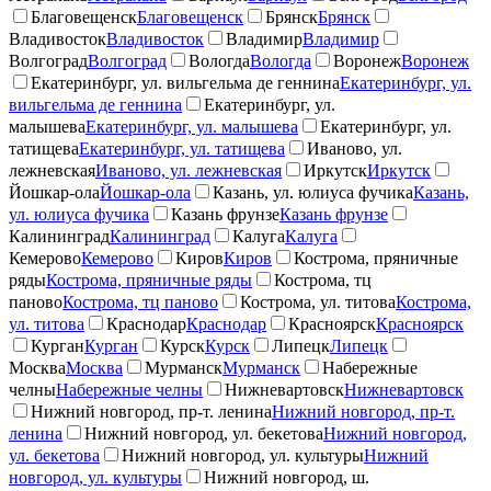
Благовещенск
Благовещенск
Брянск
Брянск
Владивосток
Владивосток
Владимир
Владимир
Волгоград
Волгоград
Вологда
Вологда
Воронеж
Воронеж
Екатеринбург, ул. вильгельма де геннина
Екатеринбург, ул.
вильгельма де геннина
Екатеринбург, ул.
малышева
Екатеринбург, ул. малышева
Екатеринбург, ул.
татищева
Екатеринбург, ул. татищева
Иваново, ул.
лежневская
Иваново, ул. лежневская
Иркутск
Иркутск
Йошкар-ола
Йошкар-ола
Казань, ул. юлиуса фучика
Казань,
ул. юлиуса фучика
Казань фрунзе
Казань фрунзе
Калининград
Калининград
Калуга
Калуга
Кемерово
Кемерово
Киров
Киров
Кострома, пряничные
ряды
Кострома, пряничные ряды
Кострома, тц
паново
Кострома, тц паново
Кострома, ул. титова
Кострома,
ул. титова
Краснодар
Краснодар
Красноярск
Красноярск
Курган
Курган
Курск
Курск
Липецк
Липецк
Москва
Москва
Мурманск
Мурманск
Набережные
челны
Набережные челны
Нижневартовск
Нижневартовск
Нижний новгород, пр-т. ленина
Нижний новгород, пр-т.
ленина
Нижний новгород, ул. бекетова
Нижний новгород,
ул. бекетова
Нижний новгород, ул. культуры
Нижний
новгород, ул. культуры
Нижний новгород, ш.