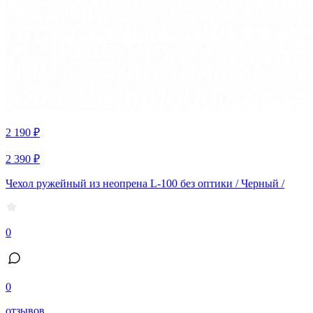
2 190 ₽
2 390 ₽
Чехол ружейный из неопрена L-100 без оптики / Черный /
0
0
отзывов