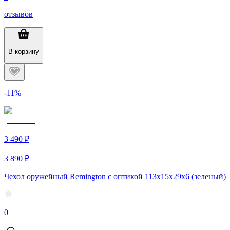
отзывов
В корзину
-11%
3 490 ₽
3 890 ₽
Чехол оружейный Remington с оптикой 113х15х29х6 (зеленый)
0