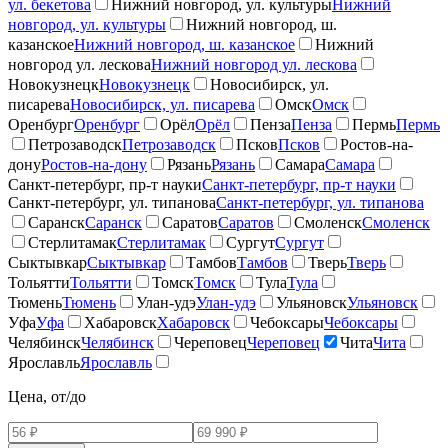
ул. бекетова
Нижний новгород, ул. культуры
Нижний
новгород, ул. культуры
Нижний новгород, ш.
казанское
Нижний новгород, ш. казанское
Нижний
новгород ул. лескова
Нижний новгород ул. лескова
Новокузнецк
Новокузнецк
Новосибирск, ул.
писарева
Новосибирск, ул. писарева
Омск
Омск
Оренбург
Оренбург
Орёл
Орёл
Пенза
Пенза
Пермь
Пермь
Петрозаводск
Петрозаводск
Псков
Псков
Ростов-на-
дону
Ростов-на-дону
Рязань
Рязань
Самара
Самара
Санкт-петербург, пр-т науки
Санкт-петербург, пр-т науки
Санкт-петербург, ул. типанова
Санкт-петербург, ул. типанова
Саранск
Саранск
Саратов
Саратов
Смоленск
Смоленск
Стерлитамак
Стерлитамак
Сургут
Сургут
Сыктывкар
Сыктывкар
Тамбов
Тамбов
Тверь
Тверь
Тольятти
Тольятти
Томск
Томск
Тула
Тула
Тюмень
Тюмень
Улан-удэ
Улан-удэ
Ульяновск
Ульяновск
Уфа
Уфа
Хабаровск
Хабаровск
Чебоксары
Чебоксары
Челябинск
Челябинск
Череповец
Череповец
Чита
Чита
Ярославль
Ярославль
Цена, от/до