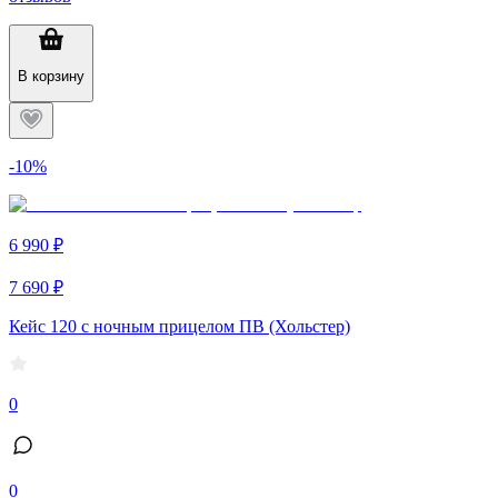
В корзину
-10%
6 990 ₽
7 690 ₽
Кейс 120 с ночным прицелом ПВ (Хольстер)
0
0