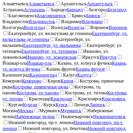
Альметьевск
Альметьевск
Архангельск
Архангельск
Астрахань
Астрахань
Барнаул
Барнаул
Белгород
Белгород
Благовещенск
Благовещенск
Брянск
Брянск
Владивосток
Владивосток
Владимир
Владимир
Волгоград
Волгоград
Вологда
Вологда
Воронеж
Воронеж
Екатеринбург, ул. вильгельма де геннина
Екатеринбург, ул.
вильгельма де геннина
Екатеринбург, ул.
малышева
Екатеринбург, ул. малышева
Екатеринбург, ул.
татищева
Екатеринбург, ул. татищева
Иваново, ул.
лежневская
Иваново, ул. лежневская
Иркутск
Иркутск
Йошкар-ола
Йошкар-ола
Казань, ул. юлиуса фучика
Казань,
ул. юлиуса фучика
Казань фрунзе
Казань фрунзе
Калининград
Калининград
Калуга
Калуга
Кемерово
Кемерово
Киров
Киров
Кострома, пряничные
ряды
Кострома, пряничные ряды
Кострома, тц
паново
Кострома, тц паново
Кострома, ул. титова
Кострома,
ул. титова
Краснодар
Краснодар
Красноярск
Красноярск
Курган
Курган
Курск
Курск
Липецк
Липецк
Москва
Москва
Мурманск
Мурманск
Набережные
челны
Набережные челны
Нижневартовск
Нижневартовск
Нижний новгород, пр-т. ленина
Нижний новгород, пр-т.
ленина
Нижний новгород, ул. бекетова
Нижний новгород,