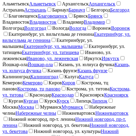
Альметьевск
Альметьевск
Архангельск
Архангельск
Астрахань
Астрахань
Барнаул
Барнаул
Белгород
Белгород
Благовещенск
Благовещенск
Брянск
Брянск
Владивосток
Владивосток
Владимир
Владимир
Волгоград
Волгоград
Вологда
Вологда
Воронеж
Воронеж
Екатеринбург, ул. вильгельма де геннина
Екатеринбург, ул.
вильгельма де геннина
Екатеринбург, ул.
малышева
Екатеринбург, ул. малышева
Екатеринбург, ул.
татищева
Екатеринбург, ул. татищева
Иваново, ул.
лежневская
Иваново, ул. лежневская
Иркутск
Иркутск
Йошкар-ола
Йошкар-ола
Казань, ул. юлиуса фучика
Казань,
ул. юлиуса фучика
Казань фрунзе
Казань фрунзе
Калининград
Калининград
Калуга
Калуга
Кемерово
Кемерово
Киров
Киров
Кострома, тц
паново
Кострома, тц паново
Кострома, ул. титова
Кострома,
ул. титова
Краснодар
Краснодар
Красноярск
Красноярск
Курган
Курган
Курск
Курск
Липецк
Липецк
Москва
Москва
Мурманск
Мурманск
Набережные
челны
Набережные челны
Нижневартовск
Нижневартовск
Нижний новгород, пр-т. ленина
Нижний новгород, пр-т.
ленина
Нижний новгород, ул. бекетова
Нижний новгород,
ул. бекетова
Нижний новгород, ул. культуры
Нижний