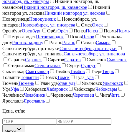
новгород, ул. культуры
Нижний новгород, ш.
казанское
Нижний новгород, ш. казанское
Нижний
новгород ул. лескова
Нижний новгород ул. лескова
Новокузнецк
Новокузнецк
Новосибирск, ул.
писарева
Новосибирск, ул. писарева
Омск
Омск
Оренбург
Оренбург
Орёл
Орёл
Пенза
Пенза
Пермь
Пермь
Петрозаводск
Петрозаводск
Псков
Псков
Ростов-на-
дону
Ростов-на-дону
Рязань
Рязань
Самара
Самара
Санкт-петербург, пр-т науки
Санкт-петербург, пр-т науки
Санкт-петербург, ул. типанова
Санкт-петербург, ул. типанова
Саранск
Саранск
Саратов
Саратов
Смоленск
Смоленск
Стерлитамак
Стерлитамак
Сургут
Сургут
Сыктывкар
Сыктывкар
Тамбов
Тамбов
Тверь
Тверь
Тольятти
Тольятти
Томск
Томск
Тула
Тула
Тюмень
Тюмень
Улан-удэ
Улан-удэ
Ульяновск
Ульяновск
Уфа
Уфа
Хабаровск
Хабаровск
Чебоксары
Чебоксары
Челябинск
Челябинск
Череповец
Череповец
Чита
Чита
Ярославль
Ярославль
Цена, от/до
Метки