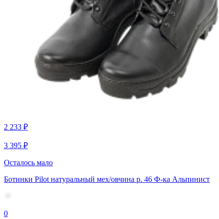
2 233 ₽
3 395 ₽
Осталось мало
Ботинки Pilot натуральный мех/овчина р. 46 Ф-ка Альпинист
0