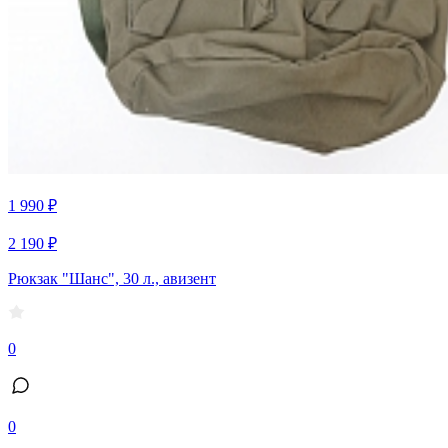
1 990 ₽
2 190 ₽
Рюкзак "Шанс", 30 л., авизент
0
0