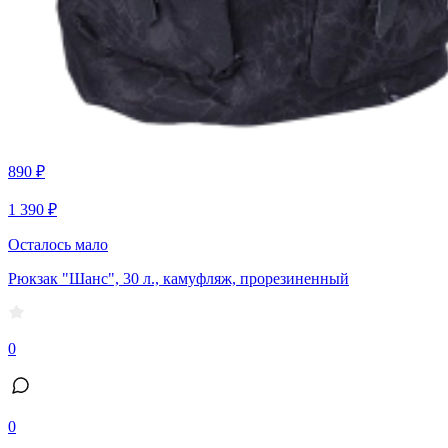
890 ₽
1 390 ₽
Осталось мало
Рюкзак "Шанс", 30 л., камуфляж, прорезиненный
0
0