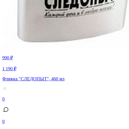
990 ₽
1 190 ₽
Фляжка "СЛЕДОПЫТ", 460 мл
0
0