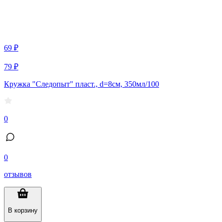
69 ₽
79 ₽
Кружка "Следопыт" пласт., d=8см, 350мл/100
0
0
отзывов
В корзину