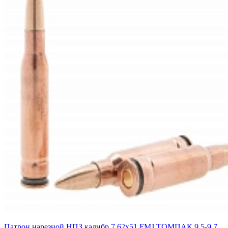
Патрон нарезной НПЗ калибр 7,62х51 FMJ ТОМПАК 9,5-9,7