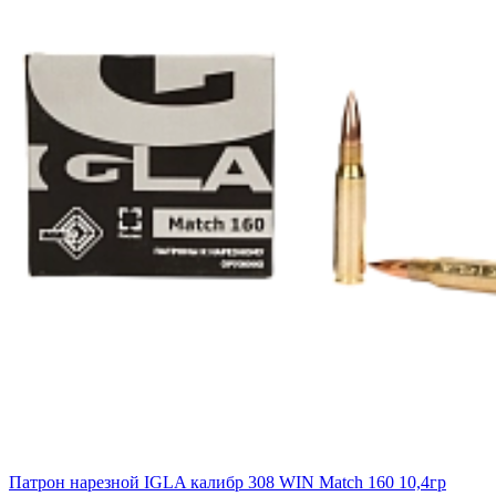
Патрон нарезной IGLA калибр 308 WIN Match 160 10,4гр