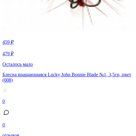
459 ₽
479 ₽
Осталось мало
Блесна вращающаяся Lucky John Bonnie Blade №1, 3,5гр, цвет
(008)
0
0
отзывов