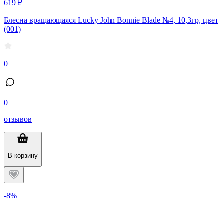
619 ₽
Блесна вращающаяся Lucky John Bonnie Blade №4, 10,3гр, цвет
(001)
0
0
отзывов
В корзину
-8%