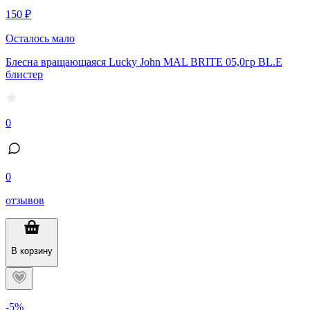
150 ₽
Осталось мало
Блесна вращающаяся Lucky John MAL BRITE 05,0гр BL.E
блистер
0
0
отзывов
В корзину
-5%