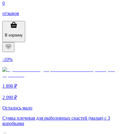
0
отзывов
В корзину
-10%
1 890 ₽
2 090 ₽
Осталось мало
Сумка плечевая для рыболовных снастей (малая) c 3
коробками