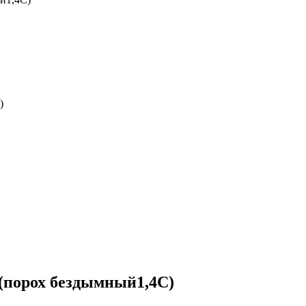
)
) (порох бездымный1,4С)