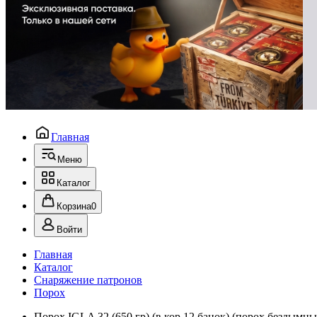
Главная
Меню
Каталог
Корзина
0
Войти
Главная
Каталог
Снаряжение патронов
Порох
Порох IGLA 32 (650 гр) (в кор 12 банок) (порох бездымн