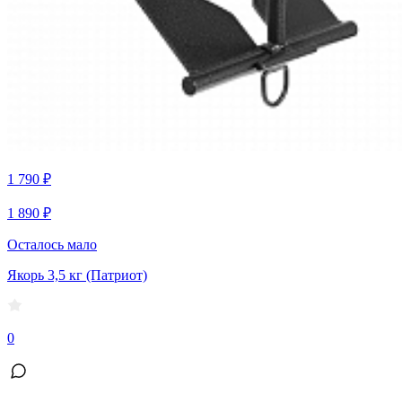
1 790 ₽
1 890 ₽
Осталось мало
Якорь 3,5 кг (Патриот)
0