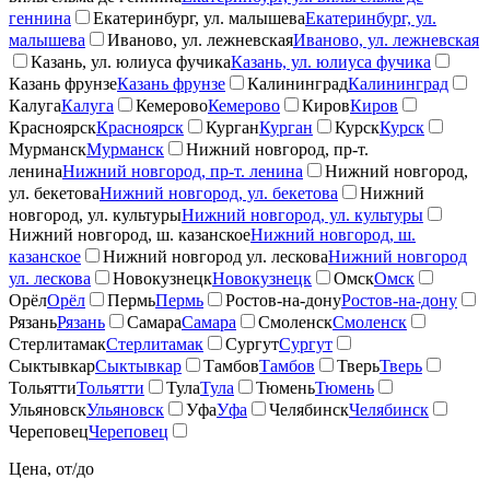
геннина
Екатеринбург, ул. малышева
Екатеринбург, ул.
малышева
Иваново, ул. лежневская
Иваново, ул. лежневская
Казань, ул. юлиуса фучика
Казань, ул. юлиуса фучика
Казань фрунзе
Казань фрунзе
Калининград
Калининград
Калуга
Калуга
Кемерово
Кемерово
Киров
Киров
Красноярск
Красноярск
Курган
Курган
Курск
Курск
Мурманск
Мурманск
Нижний новгород, пр-т.
ленина
Нижний новгород, пр-т. ленина
Нижний новгород,
ул. бекетова
Нижний новгород, ул. бекетова
Нижний
новгород, ул. культуры
Нижний новгород, ул. культуры
Нижний новгород, ш. казанское
Нижний новгород, ш.
казанское
Нижний новгород ул. лескова
Нижний новгород
ул. лескова
Новокузнецк
Новокузнецк
Омск
Омск
Орёл
Орёл
Пермь
Пермь
Ростов-на-дону
Ростов-на-дону
Рязань
Рязань
Самара
Самара
Смоленск
Смоленск
Стерлитамак
Стерлитамак
Сургут
Сургут
Сыктывкар
Сыктывкар
Тамбов
Тамбов
Тверь
Тверь
Тольятти
Тольятти
Тула
Тула
Тюмень
Тюмень
Ульяновск
Ульяновск
Уфа
Уфа
Челябинск
Челябинск
Череповец
Череповец
Цена, от/до