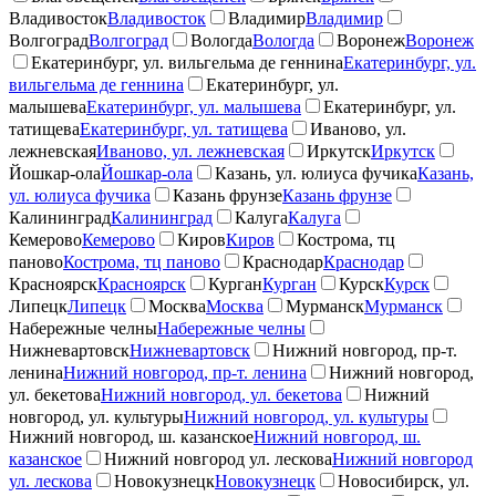
Владивосток
Владивосток
Владимир
Владимир
Волгоград
Волгоград
Вологда
Вологда
Воронеж
Воронеж
Екатеринбург, ул. вильгельма де геннина
Екатеринбург, ул.
вильгельма де геннина
Екатеринбург, ул.
малышева
Екатеринбург, ул. малышева
Екатеринбург, ул.
татищева
Екатеринбург, ул. татищева
Иваново, ул.
лежневская
Иваново, ул. лежневская
Иркутск
Иркутск
Йошкар-ола
Йошкар-ола
Казань, ул. юлиуса фучика
Казань,
ул. юлиуса фучика
Казань фрунзе
Казань фрунзе
Калининград
Калининград
Калуга
Калуга
Кемерово
Кемерово
Киров
Киров
Кострома, тц
паново
Кострома, тц паново
Краснодар
Краснодар
Красноярск
Красноярск
Курган
Курган
Курск
Курск
Липецк
Липецк
Москва
Москва
Мурманск
Мурманск
Набережные челны
Набережные челны
Нижневартовск
Нижневартовск
Нижний новгород, пр-т.
ленина
Нижний новгород, пр-т. ленина
Нижний новгород,
ул. бекетова
Нижний новгород, ул. бекетова
Нижний
новгород, ул. культуры
Нижний новгород, ул. культуры
Нижний новгород, ш. казанское
Нижний новгород, ш.
казанское
Нижний новгород ул. лескова
Нижний новгород
ул. лескова
Новокузнецк
Новокузнецк
Новосибирск, ул.