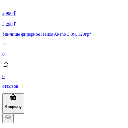
2 990 ₽
3 290 ₽
Удилище фидерное Helios Akeno 3,3м, 120гр*
0
0
отзывов
В корзину