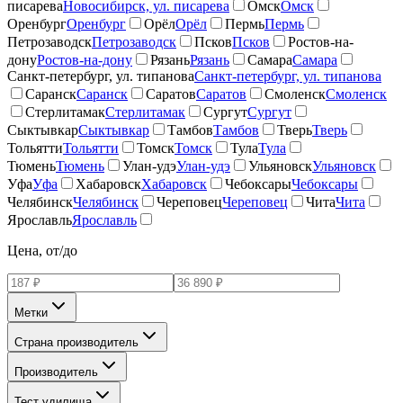
писарева
Новосибирск, ул. писарева
Омск
Омск
Оренбург
Оренбург
Орёл
Орёл
Пермь
Пермь
Петрозаводск
Петрозаводск
Псков
Псков
Ростов-на-
дону
Ростов-на-дону
Рязань
Рязань
Самара
Самара
Санкт-петербург, ул. типанова
Санкт-петербург, ул. типанова
Саранск
Саранск
Саратов
Саратов
Смоленск
Смоленск
Стерлитамак
Стерлитамак
Сургут
Сургут
Сыктывкар
Сыктывкар
Тамбов
Тамбов
Тверь
Тверь
Тольятти
Тольятти
Томск
Томск
Тула
Тула
Тюмень
Тюмень
Улан-удэ
Улан-удэ
Ульяновск
Ульяновск
Уфа
Уфа
Хабаровск
Хабаровск
Чебоксары
Чебоксары
Челябинск
Челябинск
Череповец
Череповец
Чита
Чита
Ярославль
Ярославль
Цена, от/до
Метки
Страна производитель
Производитель
Тест удилища