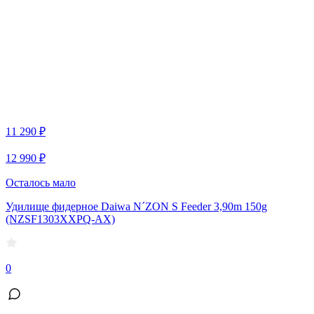
11 290 ₽
12 990 ₽
Осталось мало
Удилище фидерное Daiwa N´ZON S Feeder 3,90m 150g
(NZSF1303XXPQ-AX)
0