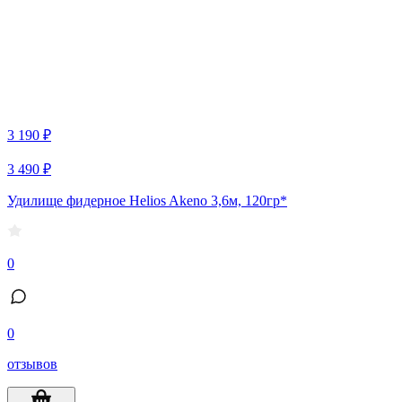
3 190 ₽
3 490 ₽
Удилище фидерное Helios Akeno 3,6м, 120гр*
0
0
отзывов