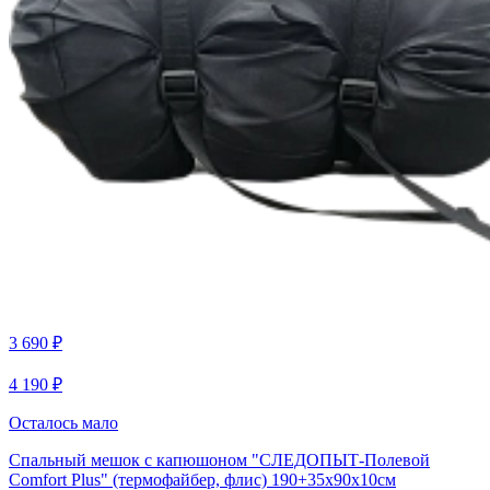
3 690 ₽
4 190 ₽
Осталось мало
Спальный мешок с капюшоном "СЛЕДОПЫТ-Полевой
Comfort Plus" (термофайбер, флис) 190+35х90х10см