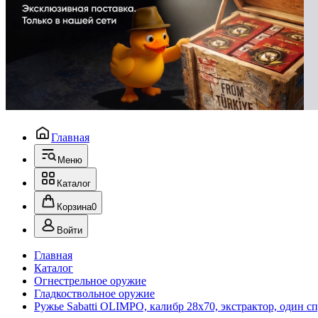
Главная
Меню
Каталог
Корзина
0
Войти
Главная
Каталог
Огнестрельное оружие
Гладкоствольное оружие
Ружье Sabatti OLIMPO, калибр 28х70, экстрактор, один сп