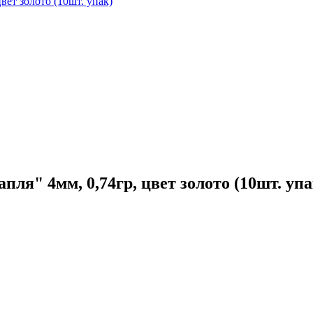
ет золото (10шт. упак)
я" 4мм, 0,74гр, цвет золото (10шт. упа