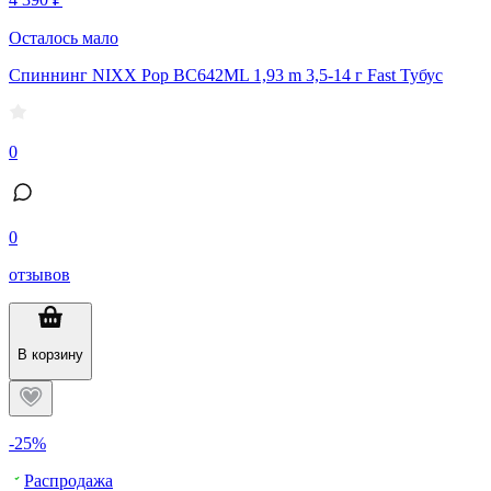
Осталось мало
Спиннинг NIXX Pop BC642ML 1,93 m 3,5-14 г Fast Тубус
0
0
отзывов
В корзину
-25%
Распродажа