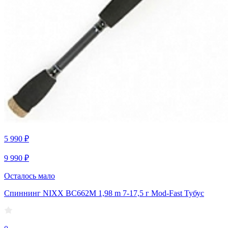
5 990 ₽
9 990 ₽
Осталось мало
Спиннинг NIXX BC662M 1,98 m 7-17,5 г Mod-Fast Тубус