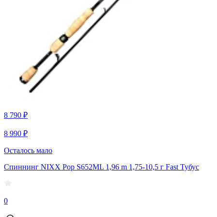
8 790 ₽
8 990 ₽
Осталось мало
Спиннинг NIXX Pop S652ML 1,96 m 1,75-10,5 г Fast Тубус
0