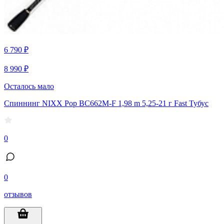
6 790 ₽
8 990 ₽
Осталось мало
Спиннинг NIXX Pop BC662M-F 1,98 m 5,25-21 г Fast Тубус
0
0
отзывов