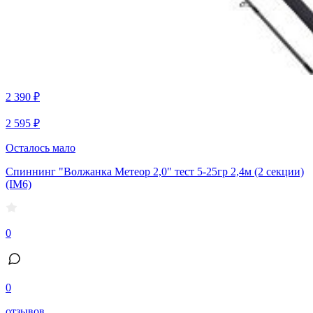
2 390 ₽
2 595 ₽
Осталось мало
Спиннинг "Волжанка Метеор 2,0" тест 5-25гр 2,4м (2 секции)
(IM6)
0
0
отзывов