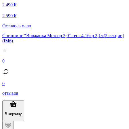
2 490 ₽
2 590 ₽
Осталось мало
Спиннинг "Волжанка Метеор 2,0" тест 4-16гр 2,1м(2 секции)
(IM6)
0
0
отзывов
В корзину