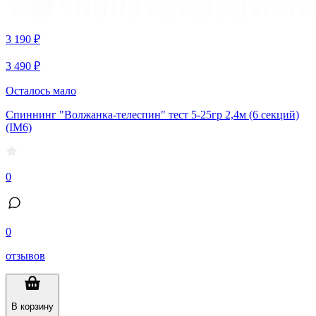
3 190 ₽
3 490 ₽
Осталось мало
Спиннинг "Волжанка-телеспин" тест 5-25гр 2,4м (6 секций)
(IM6)
0
0
отзывов
В корзину