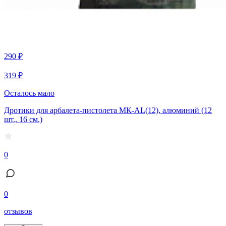
290 ₽
319 ₽
Осталось мало
Дротики для арбалета-пистолета МК-АL(12), алюминий (12
шт., 16 см.)
0
0
отзывов