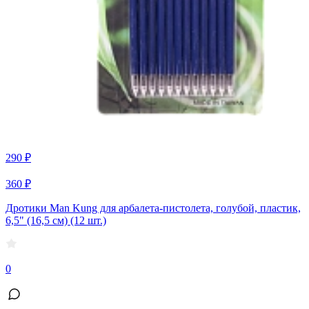
290 ₽
360 ₽
Дротики Man Kung для арбалета-пистолета, голубой, пластик,
6,5" (16,5 см) (12 шт.)
0