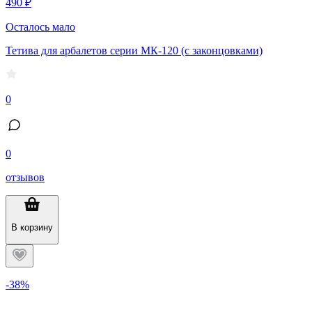
490 ₽
Осталось мало
Тетива для арбалетов серии МК-120 (с законцовками)
0
0
отзывов
В корзину
-38%