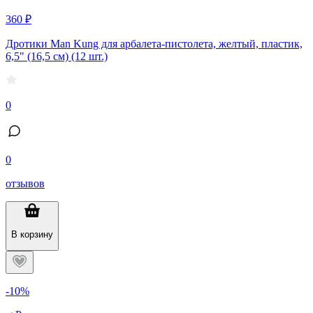
360 ₽
Дротики Man Kung для арбалета-пистолета, желтый, пластик,
6,5" (16,5 см) (12 шт.)
0
0
отзывов
В корзину
-10%