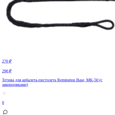
270 ₽
290 ₽
Тетива для арбалета-пистолета Remington Base, MK-50 (с
законцовками)
0