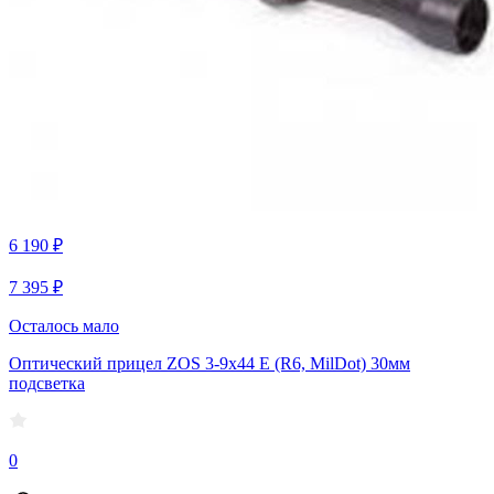
6 190 ₽
7 395 ₽
Осталось мало
Оптический прицел ZOS 3-9x44 E (R6, MilDot) 30мм
подсветка
0