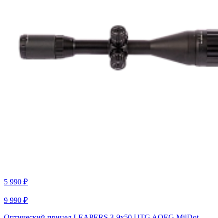
5 990 ₽
9 990 ₽
Оптический прицел LEAPERS 3-9x50 UTG AOEG MilDot