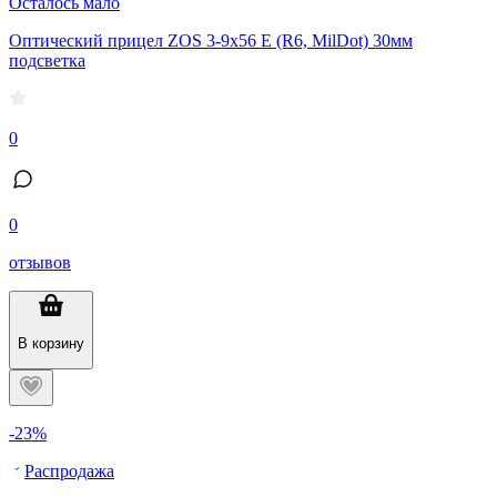
Осталось мало
Оптический прицел ZOS 3-9x56 E (R6, MilDot) 30мм
подсветка
0
0
отзывов
В корзину
-23%
Распродажа