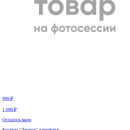
999 ₽
1 090 ₽
Осталось мало
Костюм "Лесник" камуфляж.