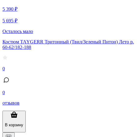
5 390 ₽
5 695 ₽
Осталось мало
Костюм TAYGERR Тритонный (Твил/Зеленый Питон) Лето р.
60-62/182-188
0
0
отзывов
В корзину