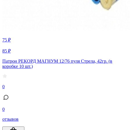
75 ₽
85 ₽
Патрон РЕКОРД МАГНУМ 12/76 пуля Стрела, 42гр. (в
коробке 10 шт.)
0
0
отзывов