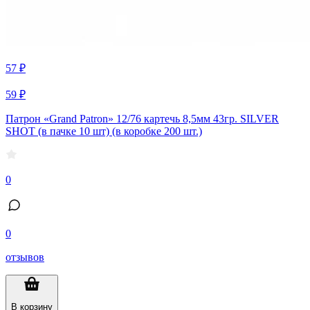
57 ₽
59 ₽
Патрон «Grand Patron» 12/76 картечь 8,5мм 43гр. SILVER
SHOT (в пачке 10 шт) (в коробке 200 шт.)
0
0
отзывов
В корзину