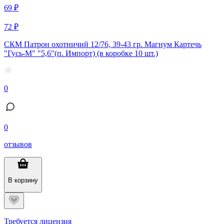
69 ₽
72 ₽
СКМ Патрон охотничий 12/76, 39-43 гр. Магнум Картечь
"Гусь-М" "5,6"(п. Импорт) (в коробке 10 шт.)
0
0
отзывов
В корзину
Требуется лицензия