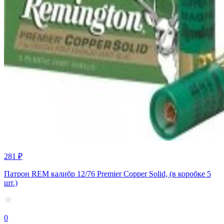
281 ₽
Патрон REM калибр 12/76 Premier Copper Solid, (в коробке 5
шт.)
0