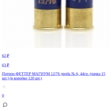
62 ₽
63 ₽
Патрон ФЕТТЕР МАГНУМ 12/76 дробь № 6, 44гр. (пачка 15
шт.) (в коробке 120 шт.)
0