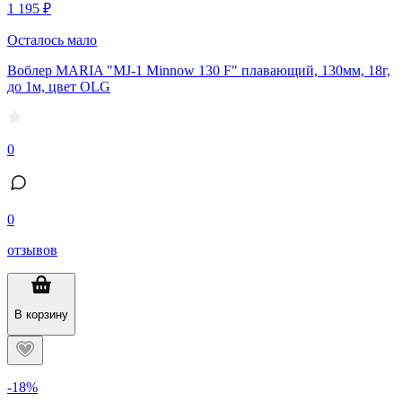
1 195 ₽
Осталось мало
Воблер MARIA "MJ-1 Minnow 130 F" плавающий, 130мм, 18г,
до 1м, цвет OLG
0
0
отзывов
В корзину
-18%