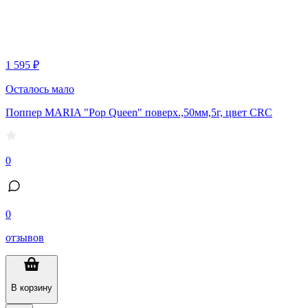
1 595 ₽
Осталось мало
Поппер MARIA "Pop Queen" поверх.,50мм,5г, цвет CRC
0
0
отзывов
В корзину