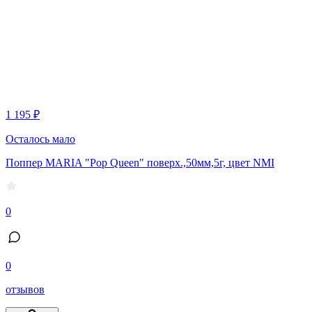
1 195 ₽
Осталось мало
Поппер MARIA "Pop Queen" поверх.,50мм,5г, цвет NMI
0
0
отзывов