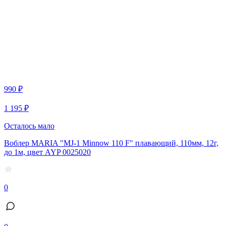
990 ₽
1 195 ₽
Осталось мало
Воблер MARIA "MJ-1 Minnow 110 F" плавающий, 110мм, 12г,
до 1м, цвет AYP 0025020
0