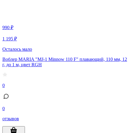
990 ₽
1 195 ₽
Осталось мало
Воблер MARIA "MJ-1 Minnow 110 F" плавающий, 110 мм, 12
г, до 1 м, цвет RGH
0
0
отзывов