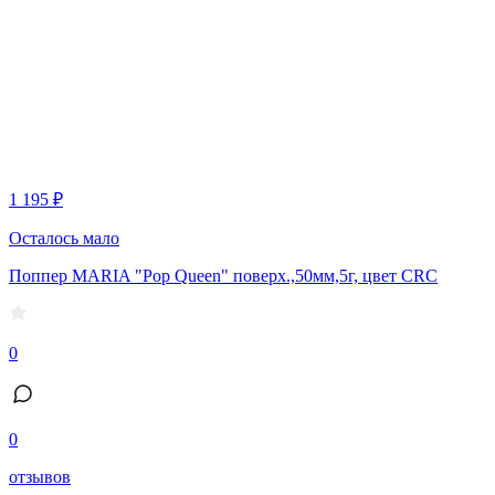
1 195 ₽
Осталось мало
Поппер MARIA "Pop Queen" поверх.,50мм,5г, цвет CRC
0
0
отзывов