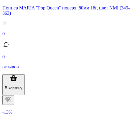
Поппер MARIA "Pop Queen" поверх.,80мм,16г, цвет NMI (349-
863)
0
0
отзывов
В корзину
-13%