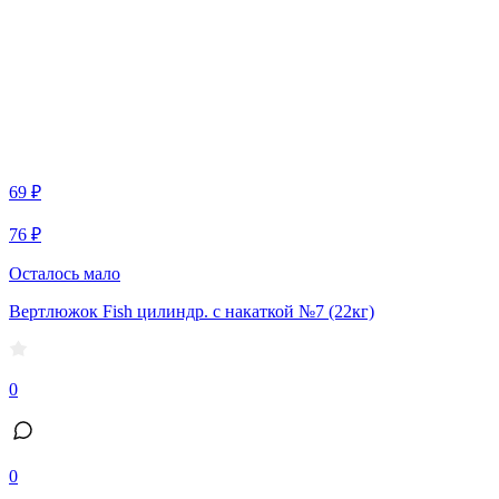
69 ₽
76 ₽
Осталось мало
Вертлюжок Fish цилиндр. с накаткой №7 (22кг)
0
0