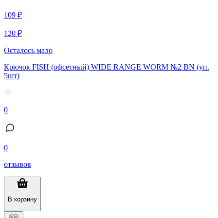
109 ₽
120 ₽
Осталось мало
Крючок FISH (офсетный) WIDE RANGE WORM №2 BN (уп.
5шт)
0
0
отзывов
В корзину