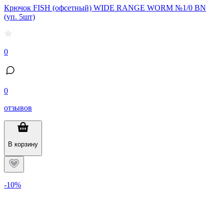
Крючок FISH (офсетный) WIDE RANGE WORM №1/0 BN
(уп. 5шт)
0
0
отзывов
В корзину
-10%