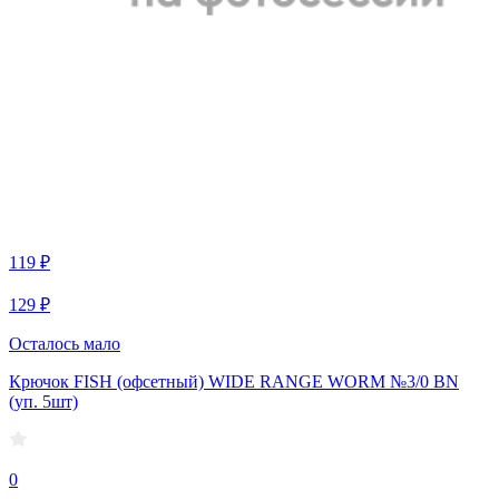
119 ₽
129 ₽
Осталось мало
Крючок FISH (офсетный) WIDE RANGE WORM №3/0 BN
(уп. 5шт)
0