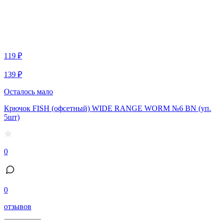
119 ₽
139 ₽
Осталось мало
Крючок FISH (офсетный) WIDE RANGE WORM №6 BN (уп.
5шт)
0
0
отзывов