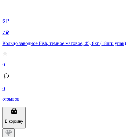
6 ₽
7 ₽
Кольцо заводное Fish, темное матовое, d5, 8кг (18шт. упак)
0
0
отзывов
В корзину