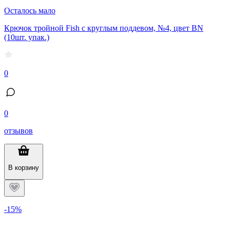
Осталось мало
Крючок тройной Fish с круглым поддевом, №4, цвет BN
(10шт. упак.)
0
0
отзывов
В корзину
-15%