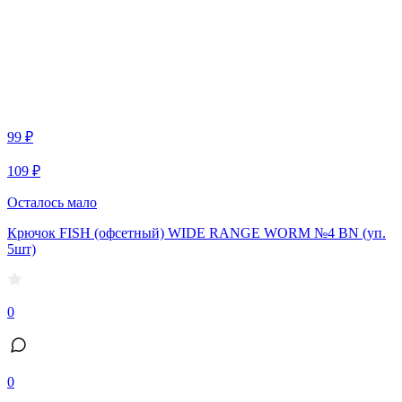
99 ₽
109 ₽
Осталось мало
Крючок FISH (офсетный) WIDE RANGE WORM №4 BN (уп.
5шт)
0
0