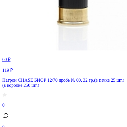
60 ₽
119 ₽
Патрон CHASE БИОР 12/70 дробь № 00, 32 гр.(в пачке 25 шт.)
(в коробке 250 шт.)
0