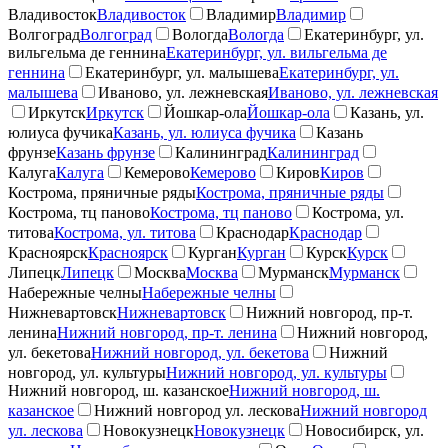
Владивосток
Владивосток
Владимир
Владимир
Волгоград
Волгоград
Вологда
Вологда
Екатеринбург, ул.
вильгельма де геннина
Екатеринбург, ул. вильгельма де
геннина
Екатеринбург, ул. малышева
Екатеринбург, ул.
малышева
Иваново, ул. лежневская
Иваново, ул. лежневская
Иркутск
Иркутск
Йошкар-ола
Йошкар-ола
Казань, ул.
юлиуса фучика
Казань, ул. юлиуса фучика
Казань
фрунзе
Казань фрунзе
Калининград
Калининград
Калуга
Калуга
Кемерово
Кемерово
Киров
Киров
Кострома, пряничные ряды
Кострома, пряничные ряды
Кострома, тц паново
Кострома, тц паново
Кострома, ул.
титова
Кострома, ул. титова
Краснодар
Краснодар
Красноярск
Красноярск
Курган
Курган
Курск
Курск
Липецк
Липецк
Москва
Москва
Мурманск
Мурманск
Набережные челны
Набережные челны
Нижневартовск
Нижневартовск
Нижний новгород, пр-т.
ленина
Нижний новгород, пр-т. ленина
Нижний новгород,
ул. бекетова
Нижний новгород, ул. бекетова
Нижний
новгород, ул. культуры
Нижний новгород, ул. культуры
Нижний новгород, ш. казанское
Нижний новгород, ш.
казанское
Нижний новгород ул. лескова
Нижний новгород
ул. лескова
Новокузнецк
Новокузнецк
Новосибирск, ул.