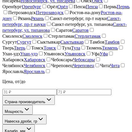
писарева
Новосибирск, ул. писарева
Омск
Омск
Оренбург
Оренбург
Орёл
Орёл
Пенза
Пенза
Пермь
Пермь
Петрозаводск
Петрозаводск
Ростов-на-дону
Ростов-на-
дону
Рязань
Рязань
Санкт-петербург, пр-т науки
Санкт-
петербург, пр-т науки
Санкт-петербург, ул. типанова
Санкт-
петербург, ул. типанова
Саратов
Саратов
Смоленск
Смоленск
Стерлитамак
Стерлитамак
Сургут
Сургут
Сыктывкар
Сыктывкар
Тамбов
Тамбов
Тверь
Тверь
Томск
Томск
Тула
Тула
Тюмень
Тюмень
Улан-удэ
Улан-удэ
Ульяновск
Ульяновск
Уфа
Уфа
Хабаровск
Хабаровск
Чебоксары
Чебоксары
Челябинск
Челябинск
Череповец
Череповец
Чита
Чита
Ярославль
Ярославль
Цена, от/до
Страна производитель
Мощность
Навеска дроби, гр
Калибр, мм