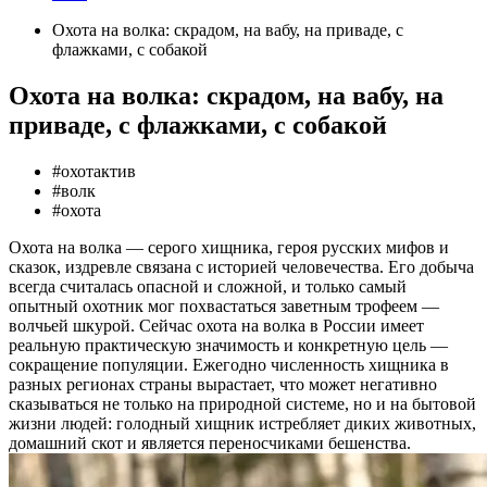
Охота на волка: скрадом, на вабу, на приваде, с
флажками, с собакой
Охота на волка: скрадом, на вабу, на
приваде, с флажками, с собакой
#
охотактив
#
волк
#
охота
Охота на волка — серого хищника, героя русских мифов и
сказок, издревле связана с историей человечества. Его добыча
всегда считалась опасной и сложной, и только самый
опытный охотник мог похвастаться заветным трофеем —
волчьей шкурой. Сейчас охота на волка в России имеет
реальную практическую значимость и конкретную цель —
сокращение популяции. Ежегодно численность хищника в
разных регионах страны вырастает, что может негативно
сказываться не только на природной системе, но и на бытовой
жизни людей: голодный хищник истребляет диких животных,
домашний скот и является переносчиками бешенства.